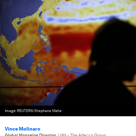
Image:
REUTERS/Stephane Mahe
Vince Molinaro
Global Managing Director
,
LHH – The Adecco Group