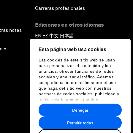
Carreras profesionales
Ediciones en otros idiomas
tras notas
EN
ES
中文
日本語
▪
▪
▪
ines
Esta página web usa cookies
Las cookies de este sitio web se usan
para personalizar el contenido y los
anuncios, ofrecer funciones de redes
sociales y analizar el tráfico. Además,
compartimos información sobre el uso
que haga del sitio web con nuestros
partners de redes sociales, publicidad y
análisis web, quienes pueden
combinarla con otra información que les
Denegar
haya proporcionado o que hayan
recopilado a partir del uso que haya
hecho de sus servicios.
Permitir todas