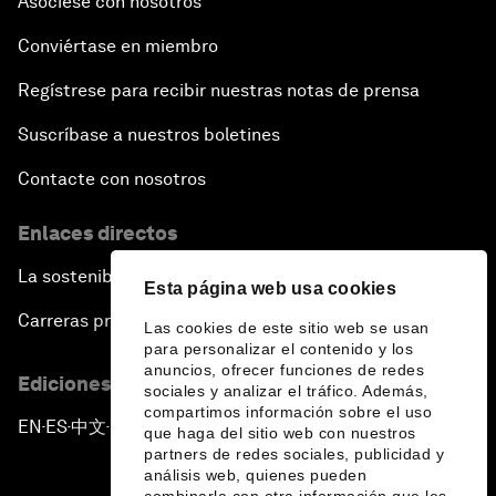
Asóciese con nosotros
Conviértase en miembro
Regístrese para recibir nuestras notas de prensa
Suscríbase a nuestros boletines
Contacte con nosotros
Enlaces directos
La sostenibilidad en el Foro
Esta página web usa cookies
Carreras profesionales
Las cookies de este sitio web se usan
para personalizar el contenido y los
anuncios, ofrecer funciones de redes
Ediciones en otros idiomas
sociales y analizar el tráfico. Además,
compartimos información sobre el uso
EN
ES
中文
日本語
▪
▪
▪
que haga del sitio web con nuestros
partners de redes sociales, publicidad y
análisis web, quienes pueden