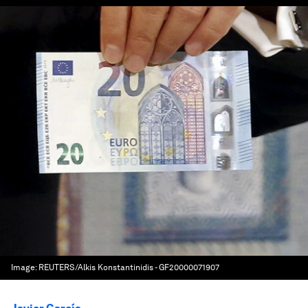
Image:
REUTERS/Alkis Konstantinidis - GF20000071907