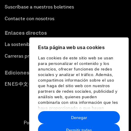
Suscríbase a nuestros boletines
Contacte con nosotros
Enlaces directos
La sostenibilidad en el Foro
Esta página web usa cookies
Carreras profesionales
Las cookies de este sitio web se usan
para personalizar el contenido y los
anuncios, ofrecer funciones de redes
Ediciones en otros idiomas
sociales y analizar el tráfico. Además,
compartimos información sobre el uso
EN
ES
中文
日本語
▪
▪
▪
que haga del sitio web con nuestros
partners de redes sociales, publicidad y
análisis web, quienes pueden
combinarla con otra información que les
haya proporcionado o que hayan
recopilado a partir del uso que haya
Denegar
hecho de sus servicios.
Política de privacidad y normas de uso
Permitir todas