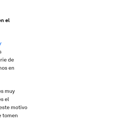
n el
r
s
rie de
mos en
es muy
s el
 este motivo
se tomen