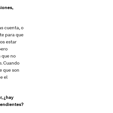
siones,
s cuenta, o
rte para que
os estar
pero
s que no
e. Cuando
e que son
e el
r, ¿hay
ependientes?