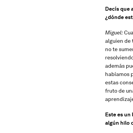
Decís que 
¿dónde est
Miguel:
Cuan
alguien de 
no te sume
resolviendo
además pue
habíamos p
estas cons
fruto de un
aprendizaj
Este es un 
algún hilo 