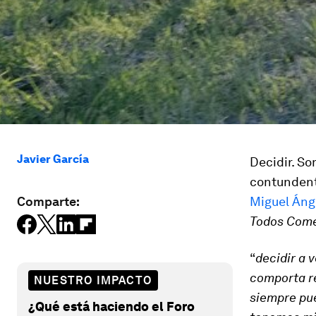
Javier García
Decidir. So
contundente
Comparte:
Miguel Áng
Todos Come
“
decidir a 
comporta re
NUESTRO IMPACTO
siempre pue
¿Qué está haciendo el Foro