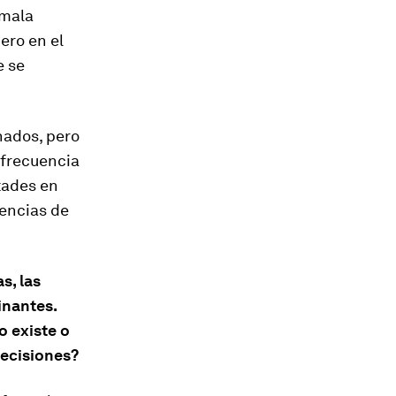
 mala
pero en el
e se
nados, pero
 frecuencia
tades en
uencias de
s, las
inantes.
o existe o
decisiones?