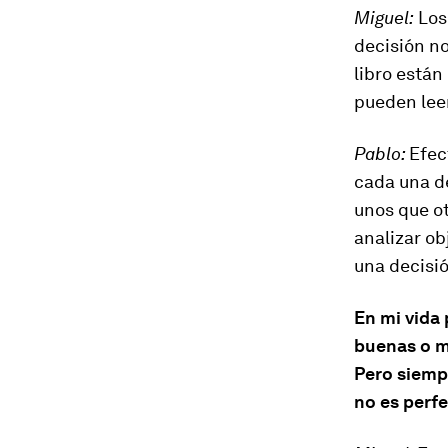
Miguel:
Los
decisión no
libro está
pueden lee
Pablo:
Efec
cada una d
unos que ot
analizar ob
una decisió
En mi vida 
buenas o m
Pero siemp
no es perf