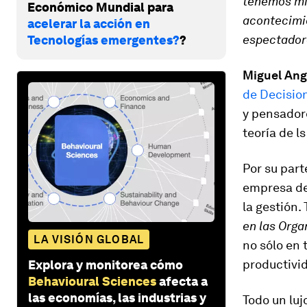
tenemos mie
Económico Mundial para
acontecimie
acelerar la acción en
espectadore
Tecnologías emergentes?
?
Miguel An
de Decisio
y pensador
teoría de l
Por su part
empresa de 
la gestión.
en las Orga
LA VISIÓN GLOBAL
no sólo en 
productivid
Explora y monitorea cómo
Behavioural Sciences
afecta a
las economías, las industrias y
Todo un luj