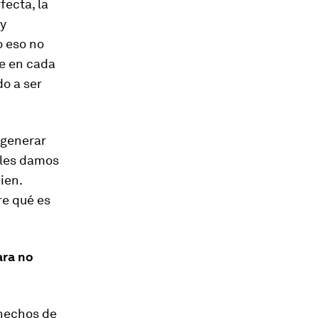
fecta, la
ay
 eso no
le en cada
o a ser
 generar
 les damos
bien.
re qué es
ara no
 hechos de