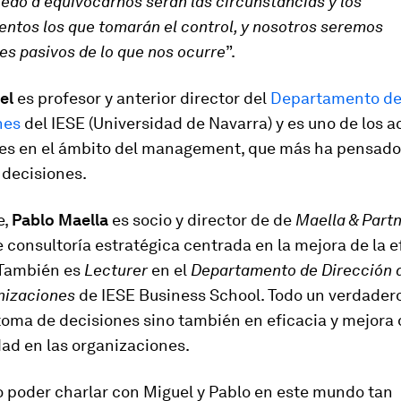
do a equivocarnos serán las circunstancias y los
ntos los que tomarán el control, y nosotros seremos
s pasivos de lo que nos ocurre
”.
gel
es profesor y anterior director del
Departamento de 
nes
del IESE (Universidad de Navarra) y es uno de los 
es en el ámbito del management, que más ha pensado 
s decisiones.
e,
Pablo Maella
es socio y director de de
Maella & Part
consultoría estratégica centrada en la mejora de la e
 También es
Lecturer
en el
Departamento de Dirección 
nizaciones
de IESE Business School. Todo un verdader
toma de decisiones sino también en eficacia y mejora
ad en las organizaciones.
o poder charlar con Miguel y Pablo en este mundo tan