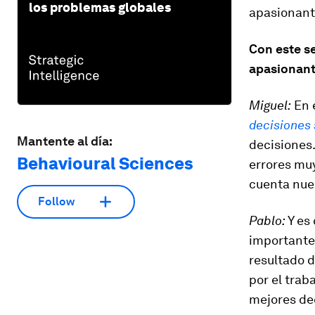
los problemas globales
apasionant
Con este se
apasionant
Miguel:
En e
decisiones 
Mantente al día:
decisiones
Behavioural Sciences
errores muy
cuenta nue
Follow
Pablo:
Y es
importante 
resultado d
por el tra
mejores dec