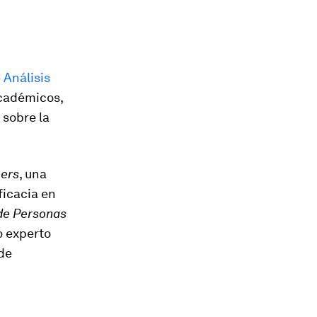
Análisis
académicos,
sobre la
ners
, una
ficacia en
de Personas
o experto
 de