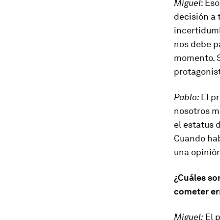
Miguel
: Es
decisión a 
incertidum
nos debe pa
momento. S
protagonist
Pablo:
El p
nosotros m
el estatus d
Cuando hab
una opinió
¿Cuáles so
cometer err
Miguel:
El p