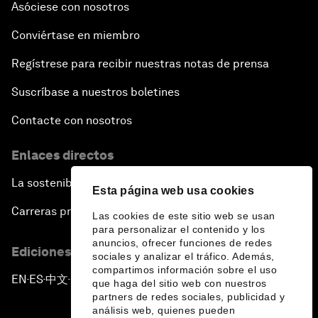
Asóciese con nosotros
Conviértase en miembro
Regístrese para recibir nuestras notas de prensa
Suscríbase a nuestros boletines
Contacte con nosotros
Enlaces directos
La sostenibilidad en el Foro
Esta página web usa cookies
Carreras profesionales
Las cookies de este sitio web se usan
para personalizar el contenido y los
anuncios, ofrecer funciones de redes
Ediciones en otros idiomas
sociales y analizar el tráfico. Además,
compartimos información sobre el uso
EN
ES
中文
日本語
▪
▪
▪
que haga del sitio web con nuestros
partners de redes sociales, publicidad y
análisis web, quienes pueden