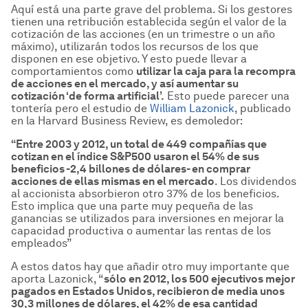
Aquí está una parte grave del problema. Si los gestores
tienen una retribución establecida según el valor de la
cotización de las acciones (en un trimestre o un año
máximo), utilizarán todos los recursos de los que
disponen en ese objetivo. Y esto puede llevar a
comportamientos como
utilizar la caja para la recompra
de acciones en el mercado, y as
í
aumentar su
cotizaci
ón
‘de forma artificial
’.
Esto puede parecer una
tontería pero el estudio de
William Lazonick
, publicado
en la Harvard Business Review, es demoledor:
“Entre 2003 y 2012, un total de 449 compa
ñías que
cotizan en el
índice S&P500 usaron el 54% de sus
beneficios -2,4 billones de d
ólares- en comprar
acciones de ellas mismas en el mercado
. Los dividendos
al accionista absorbieron otro 37% de los beneficios.
Esto implica que una parte muy pequeña de las
ganancias se utilizados para inversiones en mejorar la
capacidad productiva o aumentar las rentas de los
empleados”
A estos datos hay que añadir otro muy importante que
aporta Lazonick, “
s
ólo en 2012, los 500 ejecutivos mejor
pagados en Estados Unidos, recibieron de media unos
30,3 millones de d
ólares, el 42% de esa cantidad