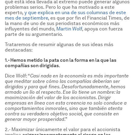
qué está idea llevada al extremo puede generar algunos
problemas serios. Pero lo que ha motivado a este
experto,
y que explica en una de sus columnas de este
mes de septiembre
, es que por fin el Financial Times, de
la mano de uno de sus periodistas económicos más
influyentes del mundo,
Martin Wolf
, apoya con fuerza
parte de su argumentario.
Trataremos de resumir algunas de sus ideas más
destacadas:
1.- Hemos metido la pata con la forma en la que las
compa
ñías son dirigidas.
Dice Wolf: “
Casi nada en la econom
ía es m
ás importante
que meditar sobre c
ómo las compa
ñías deber
ían ser
dirigidas y para qu
é
fines. Desafortunadamente, hemos
armado un l
ío al respecto. Ese l
ío tiene un nombre: la
maximizaci
ón del valor de los accionistas. Dirigir
empresas en l
ínea con esta creencia no solo conduce a
comportamientos inmorales, sino que tambi
én atenta
contra su verdadero objetivo social, que consiste en
generar mayor prosperidad
.”
2.- Maximizar únicamente el valor para el accionista
implica
asignar incorrectamente el riesgo en las