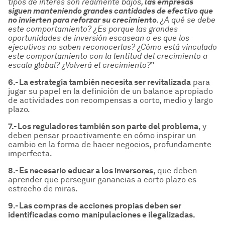
tipos de inter
és son realmente bajos,
las empresas
siguen manteniendo grandes cantidades de efectivo que
no invierten para reforzar su crecimiento
.
¿A qu
é
se debe
este comportamiento?
¿Es porque las grandes
oportunidades de inversi
ón escasean o es que los
ejecutivos no saben reconocerlas?
¿C
ómo est
á
vinculado
este comportamiento con la lentitud del crecimiento a
escala global?
¿Volver
á
el crecimiento?
”
6.- La estrategia tambi
én necesita ser revitalizada
para
jugar su papel en la definición de un balance apropiado
de actividades con recompensas a corto, medio y largo
plazo.
7.- Los reguladores tambi
én son parte del problema
, y
deben pensar proactivamente en cómo inspirar un
cambio en la forma de hacer negocios, profundamente
imperfecta.
8.- Es necesario educar a los inversores
, que deben
aprender que perseguir ganancias a corto plazo es
estrecho de miras.
9.- Las compras de acciones propias deben ser
identificadas como manipulaciones e ilegalizadas.