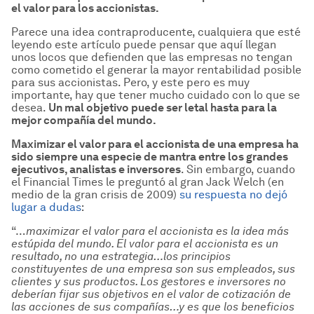
el valor para los accionistas.
Parece una idea contraproducente, cualquiera que esté
leyendo este artículo puede pensar que aquí llegan
unos locos que defienden que las empresas no tengan
como cometido el generar la mayor rentabilidad posible
para sus accionistas. Pero, y este pero es muy
importante, hay que tener mucho cuidado con lo que se
desea.
Un mal objetivo puede ser letal hasta para la
mejor compa
ñía del mundo.
Maximizar el valor para el accionista de una empresa ha
sido siempre una especie de mantra entre los grandes
ejecutivos, analistas e inversores
. Sin embargo, cuando
el Financial Times le preguntó al gran Jack Welch (en
medio de la gran crisis de 2009)
su respuesta no dejó
lugar a dudas
:
“…
maximizar el valor para el accionista es la idea m
ás
est
úpida del mundo. El valor para el accionista es un
resultado, no una estrategia
…los principios
constituyentes de una empresa son sus empleados, sus
clientes y sus productos. Los gestores e inversores no
deber
ían fijar sus objetivos en el valor de cotizaci
ón de
las acciones de sus compa
ñías
…y es que los beneficios