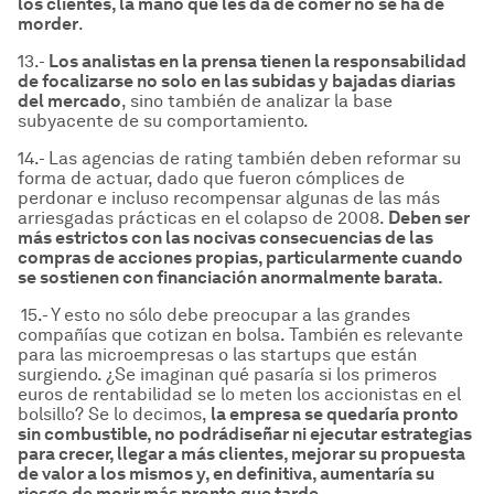
los clientes, la mano que les da de comer no se ha de
morder
.
13.-
Los analistas en la prensa tienen la responsabilidad
de focalizarse no solo en las subidas y bajadas diarias
del mercado
, sino también de analizar la base
subyacente de su comportamiento.
14.- Las agencias de rating también deben reformar su
forma de actuar, dado que fueron cómplices de
perdonar e incluso recompensar algunas de las más
arriesgadas prácticas en el colapso de 2008.
Deben ser
m
ás estrictos con las nocivas consecuencias de las
compras de acciones propias, particularmente cuando
se sostienen con financiaci
ó
n anormalmente barata.
15.- Y esto no sólo debe preocupar a las grandes
compañías que cotizan en bolsa. También es relevante
para las microempresas o las startups que están
surgiendo. ¿Se imaginan qué pasaría si los primeros
euros de rentabilidad se lo meten los accionistas en el
bolsillo? Se lo decimos,
la empresa se quedar
ía pronto
sin combustible, no podr
á
dise
ñar ni ejecutar estrategias
para crecer, llegar a m
ás clientes, mejorar su propuesta
de valor a los mismos y, en definitiva, aumentar
ía su
riesgo de morir m
ás pronto que tarde.