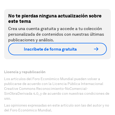
No te pierdas ninguna actualización sobre
este tema
Crea una cuenta gratuita y accede a tu colección
personalizada de contenidos con nuestras últimas
publicaciones y análisis.
Inscríbete de forma gratuita
Licencia y republicación
Los artículos del Foro Económico Mundial pueden volver a
publicarse de acuerdo con la Licencia Pública Internacional
Creative Commons Reconocimiento-NoComercial-
SinObraDerivada 4.0, y de acuerdo con nuestras condiciones de
uso.
Las opiniones expresadas en este artículo son las del autor y no
del Foro Económico Mundial.