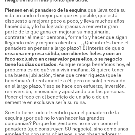
Piensen en el panadero de la esquina
que lleva toda su
vida creando el mejor pan que es posible, que está
dispuesto a mejorar poco a poco, y lleva muchos años
haciéndolo, y lo ha logrado gracias a reinvertir gran
parte de lo que gana en mejorar su maquinaria,
contratar al mejor personal, formarlo y hacer que sigan
llegando más y mejores clientes…, ¿Qué interés tiene el
panadero en pensar a largo plazo? El interés de que
o
crea una empresa s
ólida, con clientes fieles y con un
foco exclusivo en crear valor para ellos, o su negocio
tiene los d
ías contados
. Aunque recoja beneficios hoy, el
problema es de qué va a vivir mañana. Si quiere tener
una buena jubilación, tiene que crear riqueza (que le
beneficiará directamente a él, pero no solo) pensando
en el largo plazo. Y eso se hace con esfuerzo, inversión,
re-inversión, innovación y apostando por las personas.
Poner el foco en el beneficio de un año o de un
semestre en exclusiva sería su ruina.
Si esto tiene todo el sentido para el panadero de la
esquina ¿por qué no lo van hacer las grandes
compañías? Porque los gestores no se ven como el
panadero (que construyen SU negocio), sino como unos
empleados con unos objetivos, unos observadores y