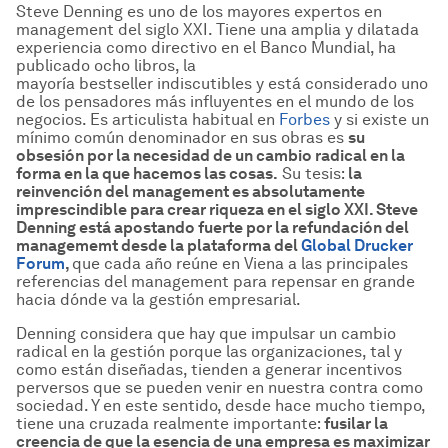
Steve Denning es uno de los mayores expertos en
management del siglo XXI. Tiene una amplia y dilatada
experiencia como directivo en el Banco Mundial, ha
publicado ocho libros, la
mayoría
bestseller
indiscutibles y está considerado uno
de los pensadores más influyentes en el mundo de los
negocios. Es articulista habitual en
Forbes
y si existe un
mínimo común denominador en sus obras es
su
obsesi
ón por la necesidad de un cambio radical en la
forma en la que hacemos las cosas.
Su tesis:
la
reinvenci
ón del management es absolutamente
imprescindible para crear riqueza en el siglo XXI. Steve
Denning está apostando fuerte por la refundación del
managememt desde la plataforma del
Global Drucker
Forum
,
que cada año reúne en Viena a las principales
referencias del management para repensar en grande
hacia dónde va la gestión empresarial.
Denning considera que hay que impulsar un cambio
radical en la gestión porque las organizaciones, tal y
como están diseñadas, tienden a generar incentivos
perversos que se pueden venir en nuestra contra como
sociedad. Y en este sentido, desde hace mucho tiempo,
tiene una cruzada realmente importante:
fusilar
la
creencia de que la esencia de una empresa es maximizar