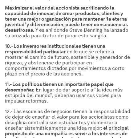
Maximizar el valor del accionista sacrificando la
capacidad de innovar, de crear productos, clientes y
tener una mejor organizaci
ón para mantener
‘la eterna
juventud
’
y diferenciaci
ón, puede tener consecuencias
desastrosas.
Y es ahí donde Steve Denning ha lanzado
su cruzada para tratar de parar esta sangría.
10.- Los inversores institucionales tienen una
responsabilidad particular
en lo que se refiere a
mostrar el camino de futuro, sostenible y generador de
riqueza, y abstenerse de participar en
comportamientos dictados por movimientos a corto
plazo en el precio de las acciones.
11.- Los pol
íticos tienen un importante papel que
desempe
ñar.
En lugar de dar soporte a “la idea más
estúpida del mundo”, deberían usar sus voces para
impulsar reformas.
12.- Las escuelas de negocios tienen la responsabilidad
de dejar de enseñar el valor para los accionistas como
disciplina central a sus estudiantes y comenzar a
enseñar sistemáticamente una idea mejor:
el principal
prop
ósito de una compa
ñía es servir a los intereses de