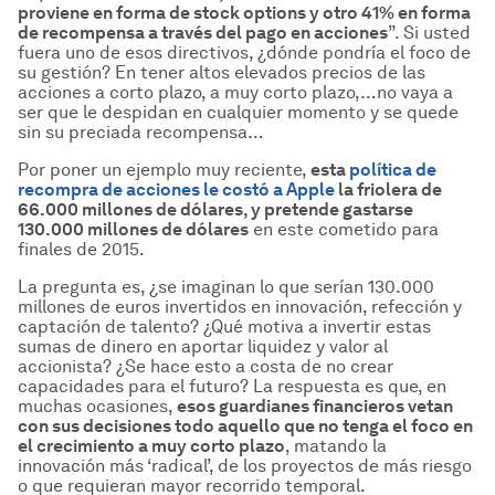
proviene en forma de stock options y otro 41% en forma
de recompensa a trav
és del pago en acciones
”. Si usted
fuera uno de esos directivos, ¿dónde pondría el foco de
su gestión? En tener altos elevados precios de las
acciones a corto plazo, a muy corto plazo,…no vaya a
ser que le despidan en cualquier momento y se quede
sin su preciada recompensa…
Por poner un ejemplo muy reciente,
esta
política de
recompra de acciones le costó a Apple
la friolera de
66.000 millones de d
ólares, y pretende gastarse
130.000 millones de d
ólares
en este cometido para
finales de 2015.
La pregunta es, ¿se imaginan lo que serían 130.000
millones de euros invertidos en innovación, refección y
captación de talento? ¿Qué motiva a invertir estas
sumas de dinero en aportar liquidez y valor al
accionista? ¿Se hace esto a costa de no crear
capacidades para el futuro? La respuesta es que, en
muchas ocasiones,
esos guardianes financieros vetan
con sus decisiones todo aquello que no tenga el foco en
el crecimiento a muy corto plazo
, matando la
innovación más ‘radical’, de los proyectos de más riesgo
o que requieran mayor recorrido temporal.