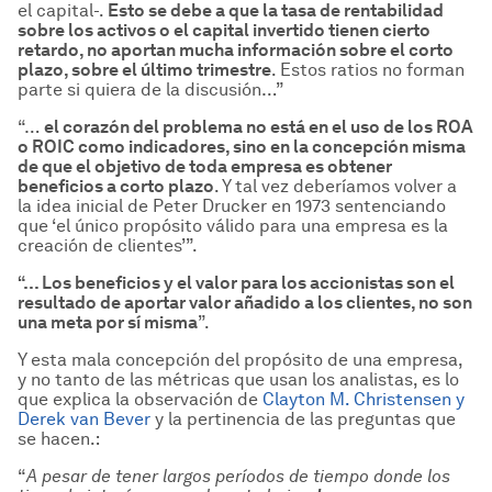
el capital-.
Esto se debe a que la tasa de rentabilidad
sobre los activos o el capital invertido tienen cierto
retardo, no aportan mucha informaci
ón sobre el corto
plazo, sobre el
último trimestre
. Estos ratios no forman
parte si quiera de la discusión…”
“…
el coraz
ón del problema no est
á
en el uso de los ROA
o ROIC como indicadores, sino en la concepci
ón misma
de que el objetivo de toda empresa es obtener
beneficios a corto plazo
. Y tal vez deberíamos volver a
la idea inicial de Peter Drucker en 1973 sentenciando
que ‘el único propósito válido para una empresa es la
creación de clientes’”.
“… Los beneficios y el valor para los accionistas son el
resultado de aportar valor a
ñadido a los clientes, no son
una meta por s
í misma
”.
Y esta mala concepción del propósito de una empresa,
y no tanto de las métricas que usan los analistas, es lo
que explica la observación de
Clayton M. Christensen y
Derek van Bever
y la pertinencia de las preguntas que
se hacen.:
“
A pesar de tener largos per
íodos de tiempo donde los