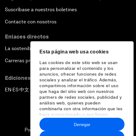
Suscríbase a nuestros boletines
Contacte con nosotros
Enlaces directos
La sostenibilidad en el Foro
Esta página web usa cookies
Carreras profesionales
Las cookies de este sitio web se usan
para personalizar el contenido y los
anuncios, ofrecer funciones de redes
Ediciones en otros idiomas
sociales y analizar el tráfico. Además,
compartimos información sobre el uso
EN
ES
中文
日本語
▪
▪
▪
que haga del sitio web con nuestros
partners de redes sociales, publicidad y
análisis web, quienes pueden
combinarla con otra información que les
haya proporcionado o que hayan
recopilado a partir del uso que haya
Denegar
hecho de sus servicios.
Política de privacidad y normas de uso