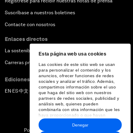
Regístrese para recibir nuestras notas de prensa
Suscríbase a nuestros boletines
Contacte con nosotros
Enlaces directos
La sostenibilidad en el Foro
Esta página web usa cookies
Carreras profesionales
Las cookies de este sitio web se usan
para personalizar el contenido y los
anuncios, ofrecer funciones de redes
Ediciones en otros idiomas
sociales y analizar el tráfico. Además,
compartimos información sobre el uso
EN
ES
中文
日本語
▪
▪
▪
que haga del sitio web con nuestros
partners de redes sociales, publicidad y
análisis web, quienes pueden
combinarla con otra información que les
haya proporcionado o que hayan
recopilado a partir del uso que haya
Denegar
hecho de sus servicios.
Política de privacidad y normas de uso