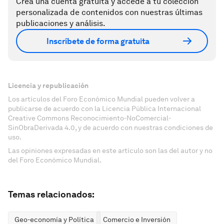
Crea una cuenta gratuita y accede a tu colección
personalizada de contenidos con nuestras últimas
publicaciones y análisis.
Inscríbete de forma gratuita
Licencia y republicación
Los artículos del Foro Económico Mundial pueden volver a
publicarse de acuerdo con la Licencia Pública Internacional
Creative Commons Reconocimiento-NoComercial-
SinObraDerivada 4.0, y de acuerdo con nuestras condiciones de
uso.
Las opiniones expresadas en este artículo son las del autor y no
del Foro Económico Mundial.
Temas relacionados:
Geo-economía y Política
Comercio e Inversión