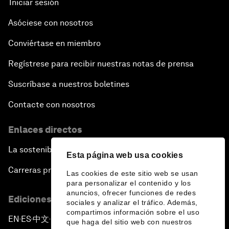
Iniciar sesión
Asóciese con nosotros
Conviértase en miembro
Regístrese para recibir nuestras notas de prensa
Suscríbase a nuestros boletines
Contacte con nosotros
Enlaces directos
La sostenibilidad en el Foro
Esta página web usa cookies
Carreras profesionales
Las cookies de este sitio web se usan
para personalizar el contenido y los
anuncios, ofrecer funciones de redes
Ediciones en otros idiomas
sociales y analizar el tráfico. Además,
compartimos información sobre el uso
EN
ES
中文
日本語
▪
▪
▪
que haga del sitio web con nuestros