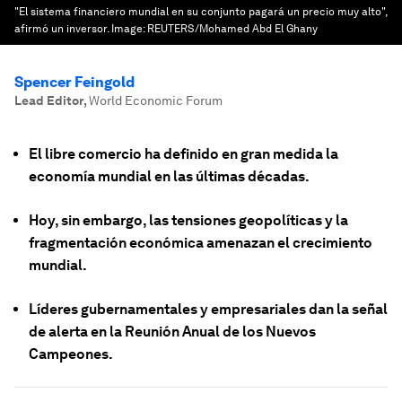
"El sistema financiero mundial en su conjunto pagará un precio muy alto",
afirmó un inversor.
Image:
REUTERS/Mohamed Abd El Ghany
Spencer Feingold
Lead Editor
,
World Economic Forum
El libre comercio ha definido en gran medida la
economía mundial en las últimas décadas.
Hoy, sin embargo, las tensiones geopolíticas y la
fragmentación económica amenazan el crecimiento
mundial.
Líderes gubernamentales y empresariales dan la señal
de alerta en la Reunión Anual de los Nuevos
Campeones.