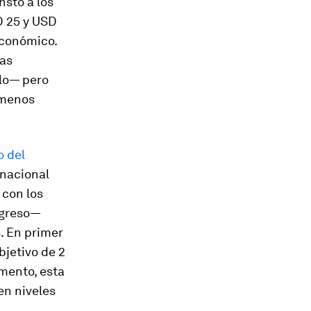
nstó a los
D 25 y USD
económico.
cas
plo— pero
 menos
 del
rnacional
 con los
ngreso—
. En primer
bjetivo de 2
mento, esta
en niveles