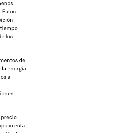
ómenos
. Estos
sición
 tiempo
de los
rumentos de
 la energía
ios a
siones
 precio
opuso esta