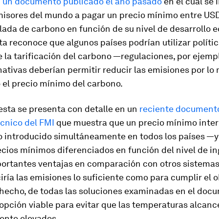
n
un documento publicado el año pasado
en el cual se i
isores del mundo a pagar un precio mínimo entre US
lada de carbono en función de su nivel de desarrollo 
a reconoce que algunos países podrían utilizar políti
e la tarificación del carbono —regulaciones, por ejem
nativas deberían permitir reducir las emisiones por lo
 el precio mínimo del carbono.
esta se presenta con detalle en un
reciente documento
cnico del FMI
que muestra que un precio mínimo inte
o introducido simultáneamente en todos los países —y
cios mínimos diferenciados en función del nivel de i
portantes ventajas en comparación con otros sistemas
ciría las emisiones lo suficiente como para cumplir el o
 hecho, de todas las soluciones examinadas en el docu
 opción viable para evitar que las temperaturas alcanc
ente elevados.