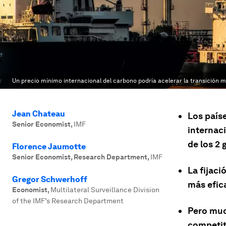
Un precio mínimo internacional del carbono podría acelerar la transición m
Jean Chateau
Los país
Senior Economist
,
IMF
internaci
de los 2 
Florence Jaumotte
Senior Economist, Research Department
,
IMF
La fijaci
Gregor Schwerhoff
más efica
Economist
,
Multilateral Surveillance Division
of the IMF’s Research Department
Pero muc
competit