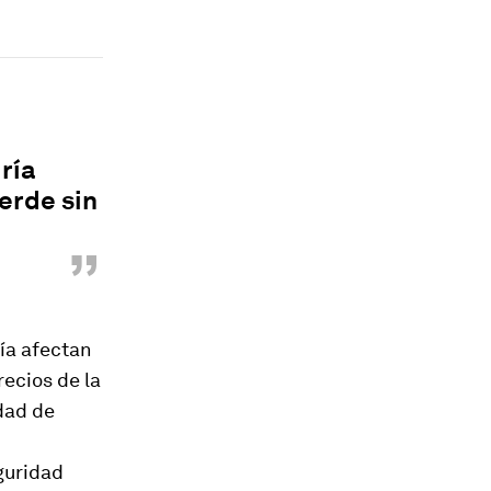
ría
verde sin
”
gía afectan
recios de la
dad de
guridad