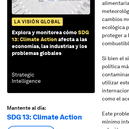
alimentari
meteorológ
cambios mu
LA VISIÓN GLOBAL
ecológica 
Explora y monitorea cómo
SDG
proteger a 
13: Climate Action
afecta a las
combustibl
economías, las industrias y los
problemas globales
Si bien el 
política má
contaminan
utilizar es
internacio
como el ace
Mantente al día:
Este proble
SDG 13: Climate Action
mínimo inte