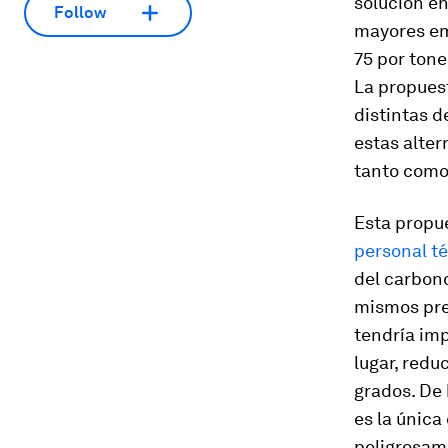
solución e
Follow
mayores em
75 por tone
La propuest
distintas d
estas alter
tanto como
Esta propu
personal té
del carbon
mismos pre
tendría im
lugar, redu
grados. De
es la única
peligrosam