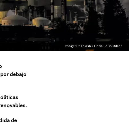
Image:
Unsplash / Chris LeBoutillier
o
 por debajo
olíticas
 renovables.
dida de