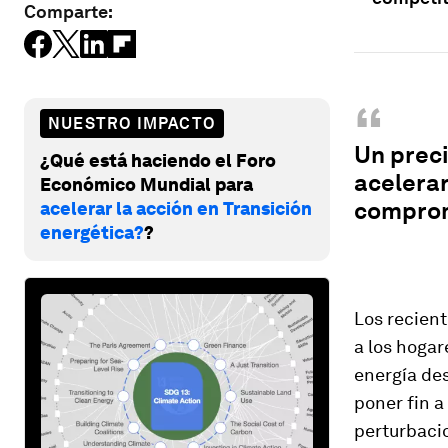
Comparte:
“
NUESTRO IMPACTO
Un preci
¿Qué está haciendo el Foro
acelerar
Económico Mundial para
comprom
acelerar la acción en Transición
energética?
?
Los recient
a los hogar
energía des
poner fin a
perturbaci