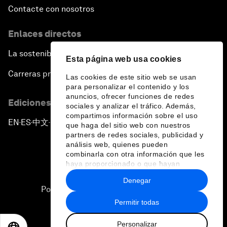
Contacte con nosotros
Enlaces directos
La sostenibilidad en el Foro
Esta página web usa cookies
Carreras profesionales
Las cookies de este sitio web se usan
para personalizar el contenido y los
anuncios, ofrecer funciones de redes
Ediciones en otros idiomas
sociales y analizar el tráfico. Además,
compartimos información sobre el uso
EN
ES
中文
日本語
▪
▪
▪
que haga del sitio web con nuestros
partners de redes sociales, publicidad y
análisis web, quienes pueden
combinarla con otra información que les
haya proporcionado o que hayan
recopilado a partir del uso que haya
Denegar
hecho de sus servicios.
Política de privacidad y normas de uso
Permitir todas
Sitemap
Personalizar
©
2026
Foro Económico Mundial