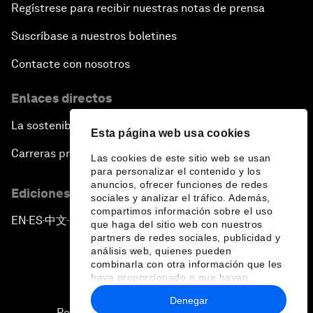
Regístrese para recibir nuestras notas de prensa
Suscríbase a nuestros boletines
Contacte con nosotros
Enlaces directos
La sostenibilidad en el Foro
Esta página web usa cookies
Carreras profesionales
Las cookies de este sitio web se usan
para personalizar el contenido y los
anuncios, ofrecer funciones de redes
Ediciones en otros idiomas
sociales y analizar el tráfico. Además,
compartimos información sobre el uso
EN
ES
中文
日本語
▪
▪
▪
que haga del sitio web con nuestros
partners de redes sociales, publicidad y
análisis web, quienes pueden
combinarla con otra información que les
haya proporcionado o que hayan
recopilado a partir del uso que haya
Denegar
hecho de sus servicios.
Política de privacidad y normas de uso