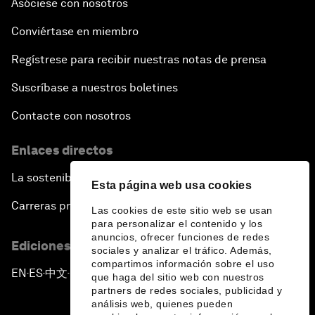
Asóciese con nosotros
Conviértase en miembro
Regístrese para recibir nuestras notas de prensa
Suscríbase a nuestros boletines
Contacte con nosotros
Enlaces directos
La sostenibilidad en el Foro
Esta página web usa cookies
Carreras profesionales
Las cookies de este sitio web se usan
para personalizar el contenido y los
anuncios, ofrecer funciones de redes
Ediciones en otros idiomas
sociales y analizar el tráfico. Además,
compartimos información sobre el uso
EN
ES
中文
日本語
▪
▪
▪
que haga del sitio web con nuestros
partners de redes sociales, publicidad y
análisis web, quienes pueden