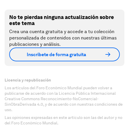
No te pierdas ninguna actualización sobre
este tema
Crea una cuenta gratuita y accede a tu colección
personalizada de contenidos con nuestras últimas
publicaciones y análisis.
Inscríbete de forma gratuita
Licencia y republicación
Los artículos del Foro Económico Mundial pueden volver a
publicarse de acuerdo con la Licencia Pública Internacional
Creative Commons Reconocimiento-NoComercial-
SinObraDerivada 4.0, y de acuerdo con nuestras condiciones de
uso.
Las opiniones expresadas en este artículo son las del autor y no
del Foro Económico Mundial.