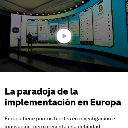
0
seconds
of
1
minute,
43
seconds
La paradoja de la
implementación en Europa
Europa tiene puntos fuertes en investigación e
innovación, pero presenta una debilidad