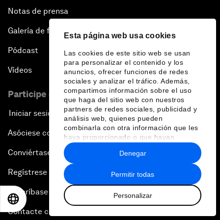
Notas de prensa
Galería de fotos
Esta página web usa cookies
Pódcast
Las cookies de este sitio web se usan
para personalizar el contenido y los
Vídeos
anuncios, ofrecer funciones de redes
sociales y analizar el tráfico. Además,
compartimos información sobre el uso
Participe en el Foro
que haga del sitio web con nuestros
partners de redes sociales, publicidad y
Iniciar sesión
análisis web, quienes pueden
combinarla con otra información que les
Asóciese con nosotros
haya proporcionado o que hayan
recopilado a partir del uso que haya
Conviértase en miembro
Denegar
hecho de sus servicios.
Regístrese para recibir nuestras notas de prensa
Permitir todas
Suscríbase a nuestros boletines
Personalizar
EN
ES
中文
日本語
Contacte con nosotros