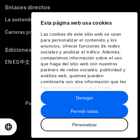
Enlaces directos
La sostenibilidad en el Foro
Esta página web usa cookies
Carreras profesionales
Las cookies de este sitio web se usan
para personalizar el contenido y los
anuncios, ofrecer funciones de redes
Ediciones en otros idiomas
sociales y analizar el tráfico. Además,
compartimos información sobre el uso
EN
ES
中文
日本語
▪
▪
▪
que haga del sitio web con nuestros
partners de redes sociales, publicidad y
análisis web, quienes pueden
combinarla con otra información que les
haya proporcionado o que hayan
recopilado a partir del uso que haya
Denegar
hecho de sus servicios.
Política de privacidad y normas de uso
Permitir todas
Sitemap
Personalizar
©
2026
Foro Económico Mundial
EN
ES
中文
日本語