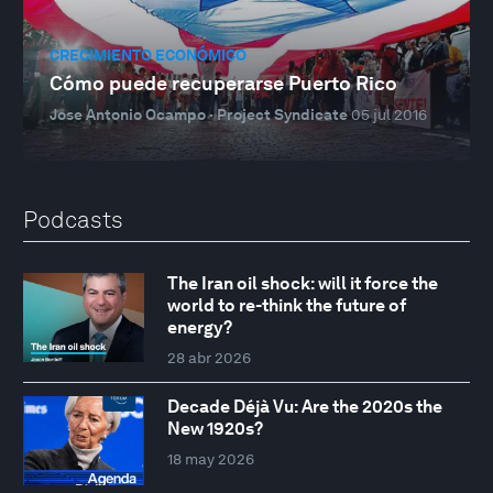
CRECIMIENTO ECONÓMICO
Cómo puede recuperarse Puerto Rico
Jose Antonio Ocampo · Project Syndicate
05 jul 2016
Podcasts
The Iran oil shock: will it force the
world to re-think the future of
energy?
28 abr 2026
Decade Déjà Vu: Are the 2020s the
New 1920s?
18 may 2026