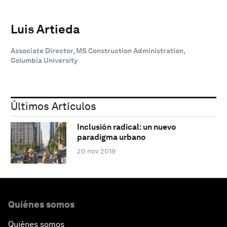
Luis Artieda
Associate Director, MS Construction Administration,
Columbia University
Últimos Artículos
Inclusión radical: un nuevo
paradigma urbano
20 nov 2019
Quiénes somos
Quiénes somos