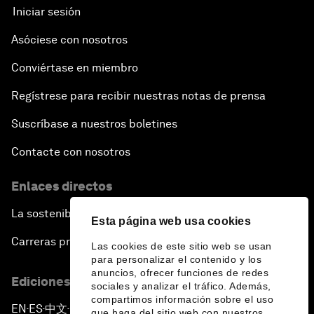
Iniciar sesión
Asóciese con nosotros
Conviértase en miembro
Regístrese para recibir nuestras notas de prensa
Suscríbase a nuestros boletines
Contacte con nosotros
Enlaces directos
La sostenibilidad en el Foro
Esta página web usa cookies
Carreras profesionales
Las cookies de este sitio web se usan
para personalizar el contenido y los
anuncios, ofrecer funciones de redes
Ediciones en otros idiomas
sociales y analizar el tráfico. Además,
compartimos información sobre el uso
EN
ES
中文
日本語
▪
▪
▪
que haga del sitio web con nuestros