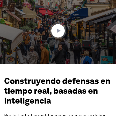
0
seconds
of
2
minutes,
34
seconds
Construyendo defensas en
tiempo real, basadas en
inteligencia
Por lo tanto, las instituciones financieras deben