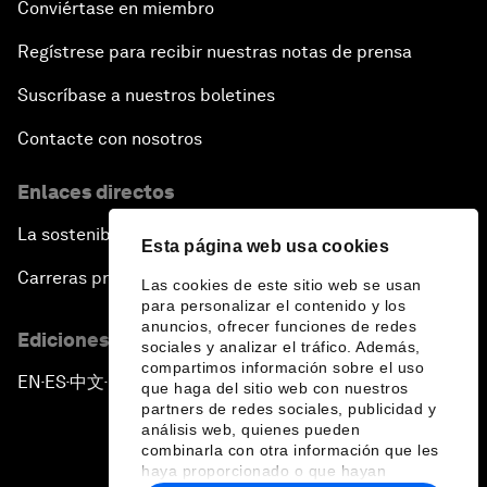
Conviértase en miembro
Regístrese para recibir nuestras notas de prensa
Suscríbase a nuestros boletines
Contacte con nosotros
Enlaces directos
La sostenibilidad en el Foro
Esta página web usa cookies
Carreras profesionales
Las cookies de este sitio web se usan
para personalizar el contenido y los
anuncios, ofrecer funciones de redes
Ediciones en otros idiomas
sociales y analizar el tráfico. Además,
compartimos información sobre el uso
EN
ES
中文
日本語
▪
▪
▪
que haga del sitio web con nuestros
partners de redes sociales, publicidad y
análisis web, quienes pueden
combinarla con otra información que les
haya proporcionado o que hayan