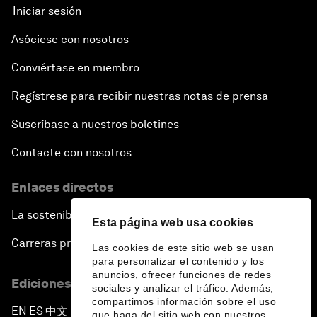
Iniciar sesión
Asóciese con nosotros
Conviértase en miembro
Regístrese para recibir nuestras notas de prensa
Suscríbase a nuestros boletines
Contacte con nosotros
Enlaces directos
La sostenibilidad en el Foro
Esta página web usa cookies
Carreras profesionales
Las cookies de este sitio web se usan
para personalizar el contenido y los
anuncios, ofrecer funciones de redes
Ediciones en otros idiomas
sociales y analizar el tráfico. Además,
compartimos información sobre el uso
EN
ES
中文
日本語
▪
▪
▪
que haga del sitio web con nuestros