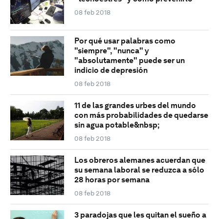
08 feb 2018
Por qué usar palabras como
"siempre", "nunca" y
"absolutamente" puede ser un
indicio de depresión
08 feb 2018
11 de las grandes urbes del mundo
con más probabilidades de quedarse
sin agua potable&nbsp;
08 feb 2018
Los obreros alemanes acuerdan que
su semana laboral se reduzca a sólo
28 horas por semana
08 feb 2018
3 paradojas que les quitan el sueño a