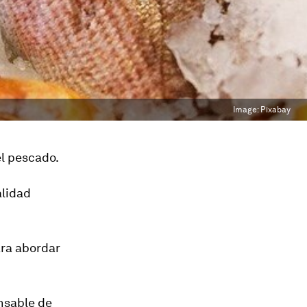
Image:
Pixabay
l pescado.
alidad
ara abordar
nsable de