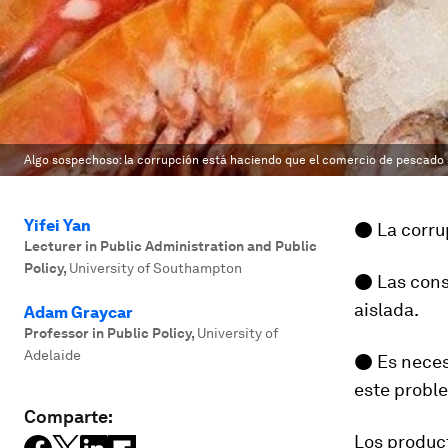
Algo sospechoso: la corrupción está haciendo que el comercio de pescado 
Yifei Yan
● La corru
Lecturer in Public Administration and Public
Policy
,
University of Southampton
● Las cons
aislada.
Adam Graycar
Professor in Public Policy
,
University of
Adelaide
● Es neces
este probl
Comparte:
Los produc