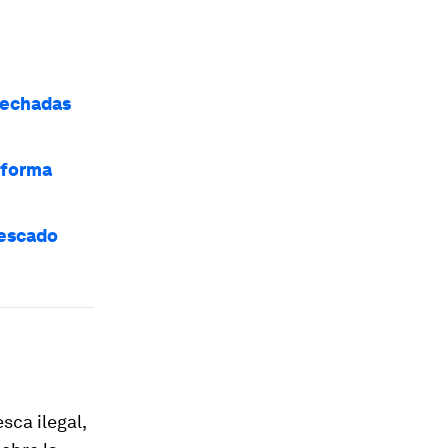
sechadas
e forma
pescado
sca ilegal,