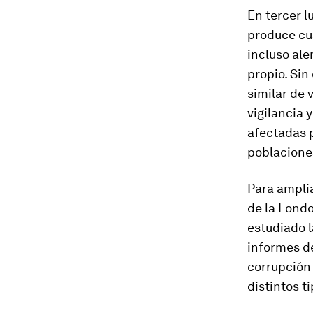
En tercer l
produce cu
incluso ale
propio. Sin
similar de 
vigilancia 
afectadas p
poblacione
Para amplia
de la Lond
estudiado l
informes d
corrupción
distintos t