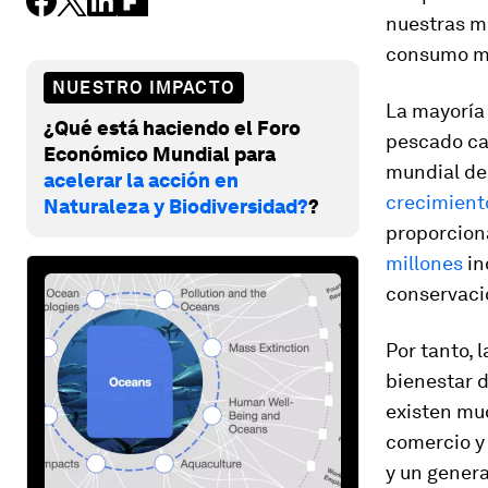
nuestras me
consumo mu
NUESTRO IMPACTO
La mayoría
¿Qué está haciendo el Foro
pescado ca
Económico Mundial para
mundial de
acelerar la acción en
crecimiento
Naturaleza y Biodiversidad?
?
proporcion
millones
in
conservació
Por tanto, 
bienestar d
existen muc
comercio y
y un gener