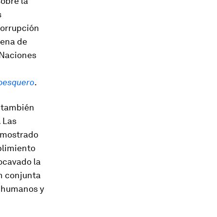
obre la
s
corrupción
dena de
s Naciones
 pesquero
.
a también
. Las
demostrado
plimiento
ocavado la
n conjunta
s humanos y