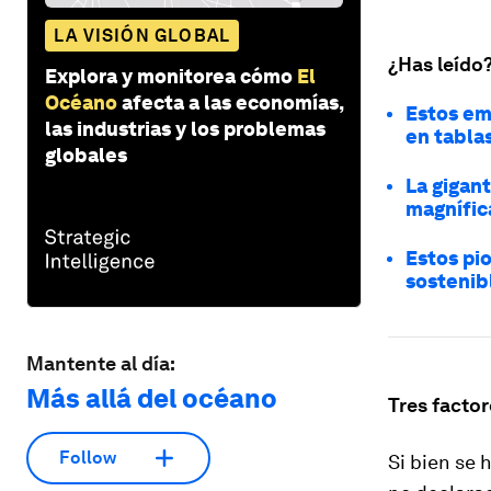
LA VISIÓN GLOBAL
¿Has leído
Explora y monitorea cómo
El
Océano
afecta a las economías,
Estos em
las industrias y los problemas
en tablas
globales
La gigant
magnífic
Estos pi
sostenib
Mantente al día:
Más allá del océano
Tres facto
Follow
Si bien se 