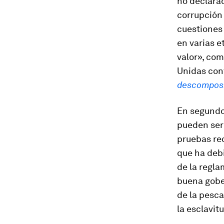
no declara
corrupción 
cuestiones 
en varias e
valor», com
Unidas cont
descomposi
En segundo 
pueden ser 
pruebas rec
que ha debi
de la regla
buena gobe
de la pesc
la esclavit