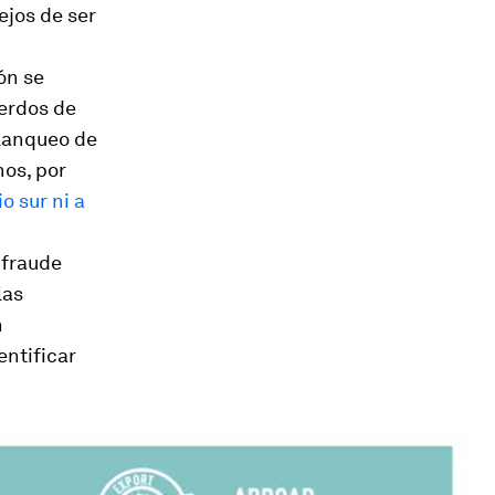
ejos de ser
ón se
uerdos de
 blanqueo de
nos, por
o sur ni a
 fraude
las
n
entificar