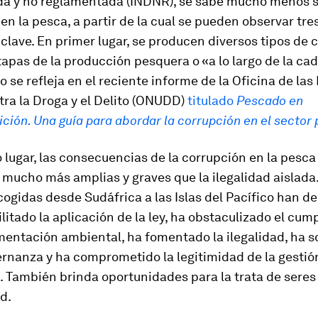
da y no reglamentada (INDNR), se sabe mucho menos s
en la pesca, a partir de la cual se pueden observar tre
clave. En primer lugar, se producen diversos tipos de 
tapas de la producción pesquera o «a lo largo de la ca
o se refleja en el reciente informe de la Oficina de la
ra la Droga y el Delito (ONUDD)
titulado
Pescado en
ción.
Una guía para abordar la corrupción en el sector
lugar, las consecuencias de la corrupción en la pesc
mucho más amplias y graves que la ilegalidad aislada
ogidas desde Sudáfrica a las Islas del Pacífico han 
litado la aplicación de la ley, ha obstaculizado el cum
mentación ambiental, ha fomentado la ilegalidad, ha s
rnanza y ha comprometido la legitimidad de la gestió
a. También brinda oportunidades para la trata de sere
ud.