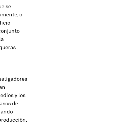
ue se
amente, o
ficio
conjunto
la
squeras
vestigadores
han
edios y los
casos de
rando
 producción.