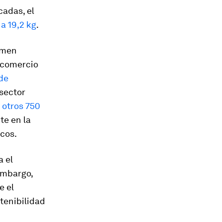
cadas, el
a 19,2 kg
.
omen
 comercio
de
 sector
 otros 750
e en la
icos.
a el
embargo,
e el
tenibilidad