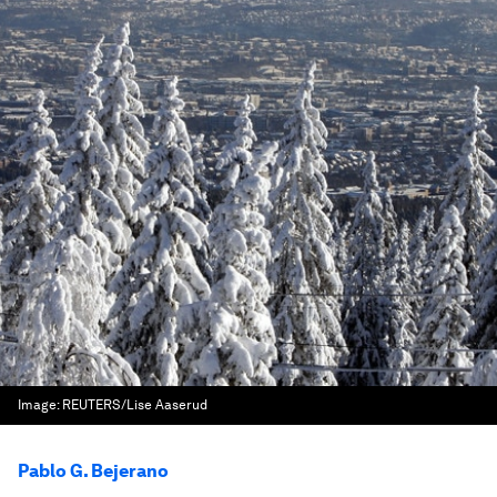
Image:
REUTERS/Lise Aaserud
Pablo G. Bejerano