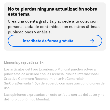
No te pierdas ninguna actualización sobre
este tema
Crea una cuenta gratuita y accede a tu colección
personalizada de contenidos con nuestras últimas
publicaciones y análisis.
Inscríbete de forma gratuita
Licencia y republicación
Los artículos del Foro Económico Mundial pueden volver a
publicarse de acuerdo con la Licencia Pública Internacional
Creative Commons Reconocimiento-NoComercial-
SinObraDerivada 4.0, y de acuerdo con nuestras condiciones de
uso.
Las opiniones expresadas en este artículo son las del autor y no
del Foro Económico Mundial.