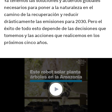
Ya tenemos las soluciones y acuerdos globales
necesarios para poner a la naturaleza en el
camino de la recuperación y reducir
drásticamente las emisiones para 2030. Pero el
éxito de todo esto depende de las decisiones que
tomemos y las acciones que realicemos en los
próximos cinco años.
0
seconds
of
1
minute,
51
seconds