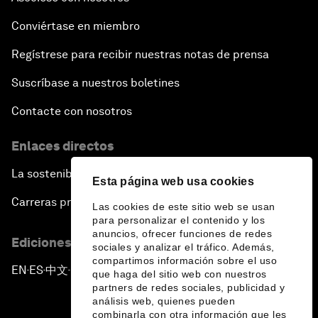
Conviértase en miembro
Regístrese para recibir nuestras notas de prensa
Suscríbase a nuestros boletines
Contacte con nosotros
Enlaces directos
La sostenibilidad en el Foro
Esta página web usa cookies
Carreras profesionales
Las cookies de este sitio web se usan
para personalizar el contenido y los
anuncios, ofrecer funciones de redes
Ediciones en otros idiomas
sociales y analizar el tráfico. Además,
compartimos información sobre el uso
EN
ES
中文
日本語
▪
▪
▪
que haga del sitio web con nuestros
partners de redes sociales, publicidad y
análisis web, quienes pueden
combinarla con otra información que les