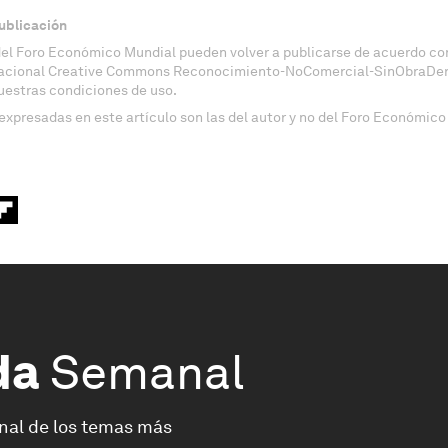
ublicación
del Foro Económico Mundial pueden volver a publicarse de acuerdo con
nacional Creative Commons Reconocimiento-NoComercial-SinObraDeri
uestras condiciones de uso.
expresadas en este artículo son las del autor y no del Foro Económico
da
Semanal
nal de los temas más