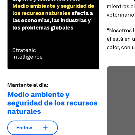
Medio ambiente y seguridad de
mientras el
los recursos naturales
afecta a
veterinario
las economías, las industrias y
los problemas globales
“Nosotros l
él está en 
calor, con
Mantente al día:
Medio ambiente y
seguridad de los recursos
naturales
Follow