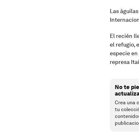
Las águila
Internacion
El recién l
el refugio,
especie en
represa Ita
No te pi
actualiz
Crea una c
tu colecci
contenido
publicacio