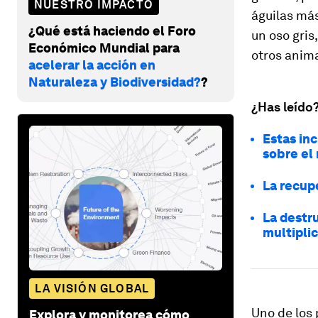
NUESTRO IMPACTO
águilas má
¿Qué está haciendo el Foro
un oso gris
Económico Mundial para
otros anima
acelerar la acción en
Naturaleza y Biodiversidad?
?
¿Has leído
Estas in
sobre el
La recup
La destr
multipli
LA VISIÓN GLOBAL
Uno de los 
Explora y monitorea cómo