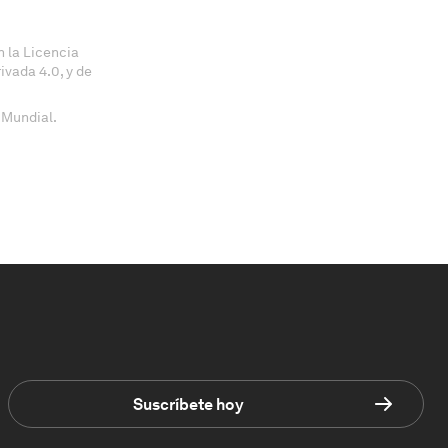
 la Licencia
vada 4.0, y de
 Mundial.
Suscríbete hoy