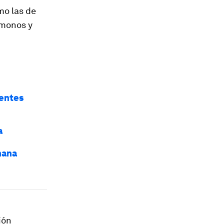
mo las de
 monos y
ientes
a
mana
ión