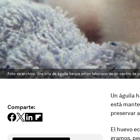
Foto de archivo. Una cría de águila harpía en un laborario de un centro de 
Un águila h
está mante
Comparte:
preservar 
El huevo ec
gramos, per