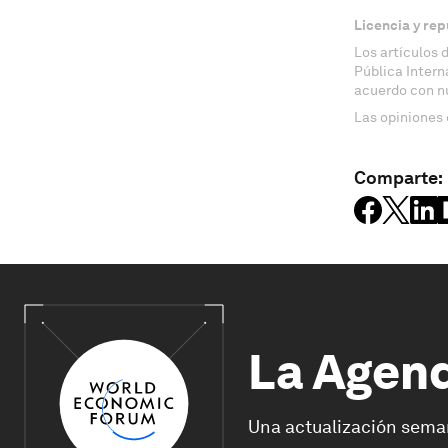
Licencia y rep
Los artículos 
Pública Inter
acuerdo con n
Las opiniones 
Comparte:
La Agen
Una actualización sema