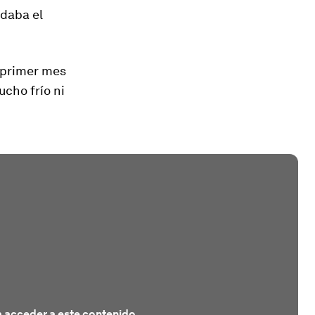
 daba el
e primer mes
ucho frío ni
 acceder a este contenido.