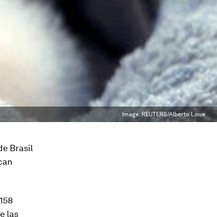
Image:
REUTERS/Alberto Lowe
de Brasil
can
 158
e las