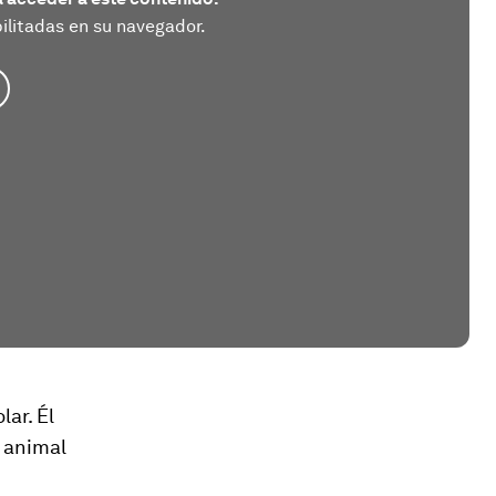
litadas en su navegador.
ar. Él
n animal