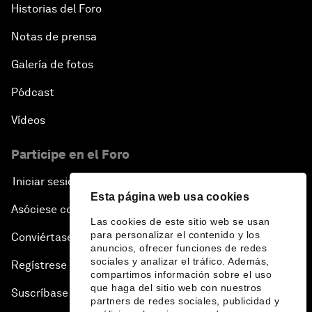
Historias del Foro
Notas de prensa
Galería de fotos
Pódcast
Vídeos
Participe en el Foro
Iniciar sesión
Esta página web usa cookies
Asóciese con nosotros
Las cookies de este sitio web se usan
para personalizar el contenido y los
Conviértase en miembro
anuncios, ofrecer funciones de redes
sociales y analizar el tráfico. Además,
Regístrese para recibir nuestras notas de prensa
compartimos información sobre el uso
que haga del sitio web con nuestros
Suscríbase a nuestros boletines
partners de redes sociales, publicidad y