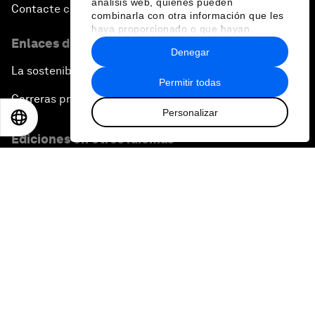
análisis web, quienes pueden
Contacte con nosotros
combinarla con otra información que les
haya proporcionado o que hayan
Enlaces directos
recopilado a partir del uso que haya
Denegar
hecho de sus servicios.
La sostenibilidad en el Foro
Permitir todas
Carreras profesionales
Personalizar
EN
ES
中文
日本語
Ediciones en otros idiomas
EN
ES
中文
日本語
▪
▪
▪
Política de privacidad y normas de uso
Sitemap
©
2026
Foro Económico Mundial