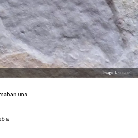
Image:
Unsplash
ormaban una
zó a