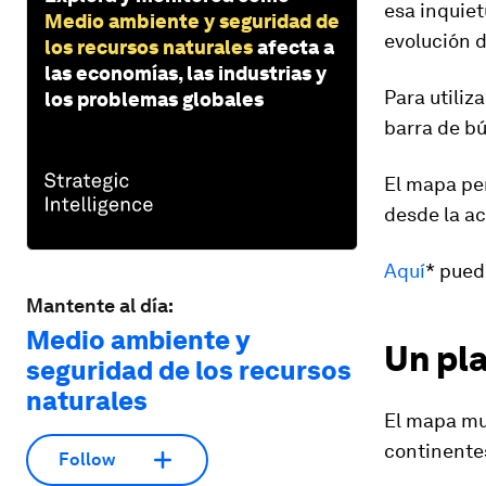
esa inquiet
Medio ambiente y seguridad de
evolución d
los recursos naturales
afecta a
las economías, las industrias y
Para utiliz
los problemas globales
barra de b
El mapa per
desde la a
Aquí
* pued
Mantente al día:
Medio ambiente y
Un pl
seguridad de los recursos
naturales
El mapa mue
continente
Follow