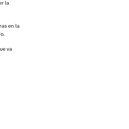
r la
ras en la
o.
ue va