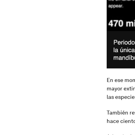
En ese mome
mayor extin
las especie
También re
hace ciento