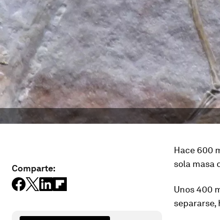
Hace 600 m
sola masa d
Comparte:
Unos 400 m
separarse
,