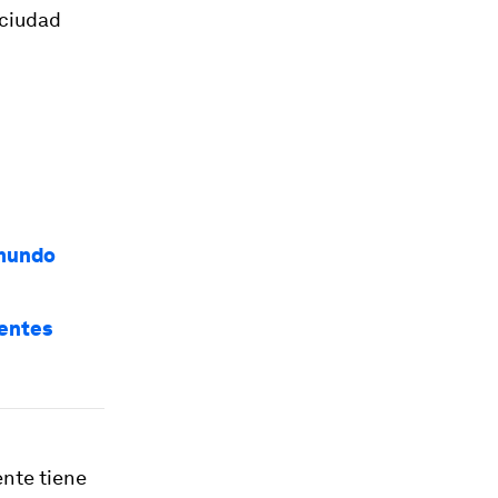
 ciudad
 mundo
ientes
ente tiene