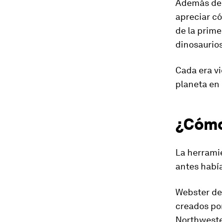
Además de 
apreciar có
de la
primer
dinosaurios
Cada era v
planeta en
¿Cómo
La herramie
antes había
Webster des
creados por
Northweste