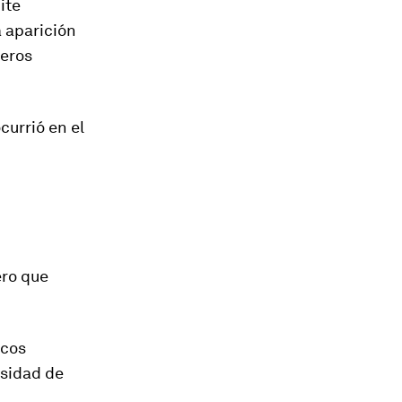
ite
a aparición
meros
urrió en el
ero que
icos
rsidad de