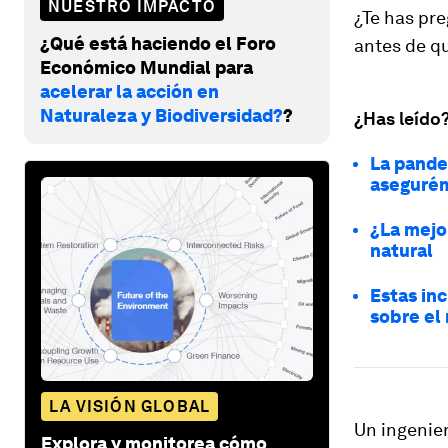
NUESTRO IMPACTO
¿Te has pr
¿Qué está haciendo el Foro
antes de q
Económico Mundial para
acelerar la acción en
Naturaleza y Biodiversidad?
?
¿Has leído
La pande
asegurém
¿La mejo
natural
Estas in
sobre el
LA VISIÓN GLOBAL
Un ingenie
Explora y monitorea cómo