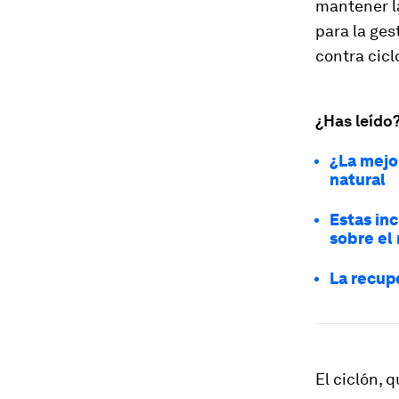
mantener la
para la ges
contra cic
¿Has leído
¿La mejo
natural
Estas in
sobre el
La recup
El ciclón, 