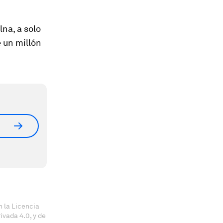
lna, a solo
 un millón
 la Licencia
vada 4.0, y de