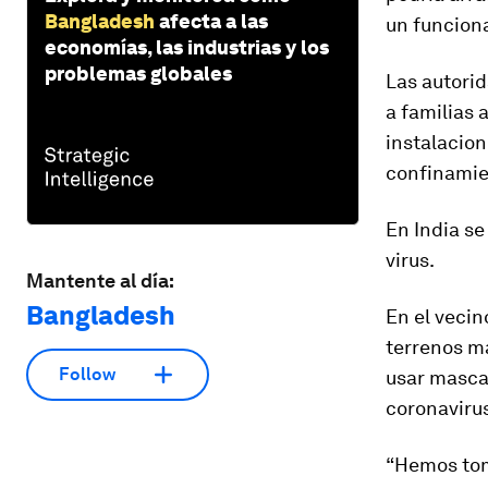
Bangladesh
afecta a las
un funciona
economías, las industrias y los
problemas globales
Las autori
a familias 
instalacion
confinamie
En India se
virus.
Mantente al día:
Bangladesh
En el vecin
terrenos má
Follow
usar mascar
coronavirus
“Hemos tom