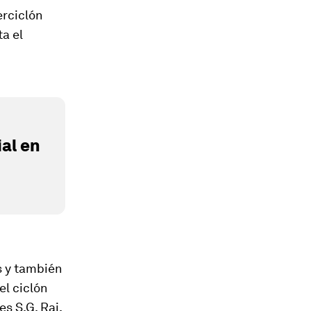
erciclón
a el
al en
s y también
el ciclón
es S.G. Rai,