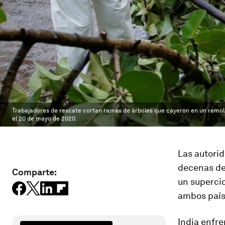
Trabajadores de rescate cortan ramas de árboles que cayeron en un remolq
el 20 de mayo de 2020.
Las autorid
decenas de 
Comparte:
un superci
ambos país
India enfr