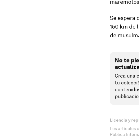
maremotos 
Se espera q
150 km de 
de musulma
No te pi
actualiz
Crea una c
tu colecci
contenido
publicacio
Licencia y rep
Los artículos 
Pública Inter