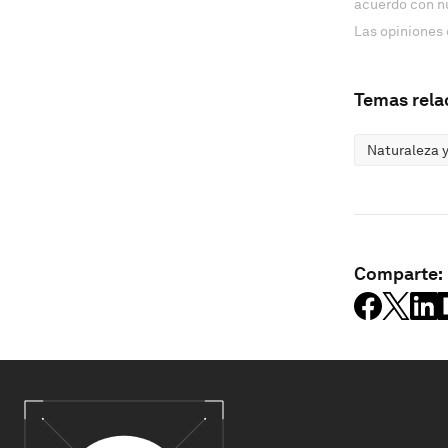
acuerdo con n
Las opiniones 
Temas rela
Naturaleza y
Comparte: