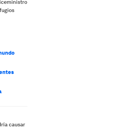
iceministro
fugios
 mundo
ientes
a
dría causar