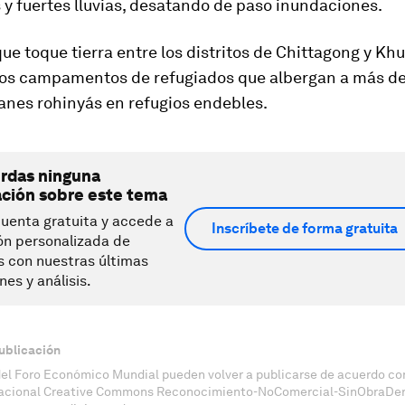
y fuertes lluvias, desatando de paso inundaciones.
ue toque tierra entre los distritos de Chittagong y Khu
los campamentos de refugiados que albergan a más de
nes rohinyás en refugios endebles.
erdas ninguna
ación sobre este tema
uenta gratuita y accede a
Inscríbete de forma gratuita
ón personalizada de
s con nuestras últimas
nes y análisis.
ublicación
del Foro Económico Mundial pueden volver a publicarse de acuerdo con
nacional Creative Commons Reconocimiento-NoComercial-SinObraDeri