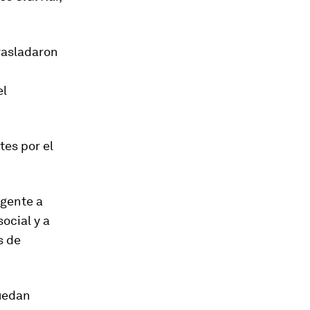
rasladaron
el
tes por el
 gente a
ocial y a
s de
uedan