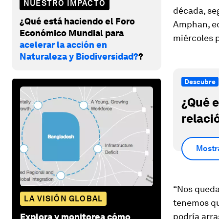
NUESTRO IMPACTO
década, seg
¿Qué está haciendo el Foro
Amphan, equ
Económico Mundial para
miércoles p
acelerar la acción en
Naturaleza y Biodiversidad?
?
Descubre
¿Qué e
relaci
Mostr
“Nos quedan
LA VISIÓN GLOBAL
tenemos que
podría arra
Explora y monitorea cómo