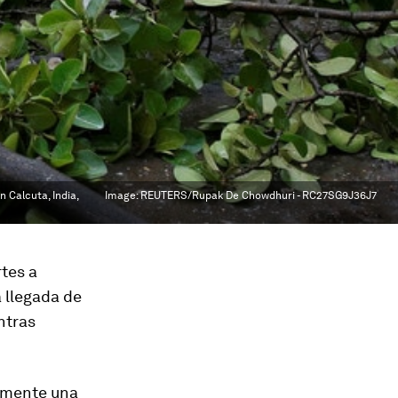
 Calcuta, India,
Image:
REUTERS/Rupak De Chowdhuri - RC27SG9J36J7
tes a
a llegada de
ntras
amente una