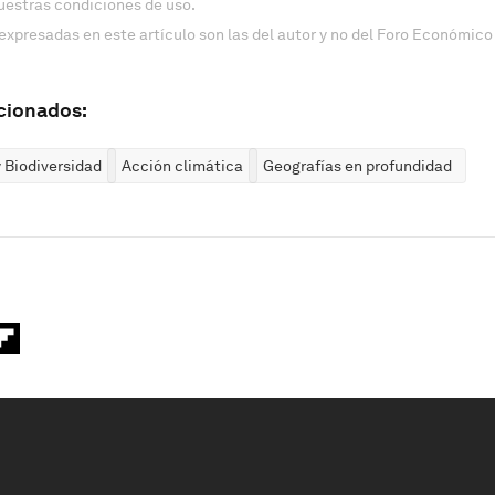
uestras condiciones de uso.
expresadas en este artículo son las del autor y no del Foro Económico
cionados:
 Biodiversidad
Acción climática
Geografías en profundidad