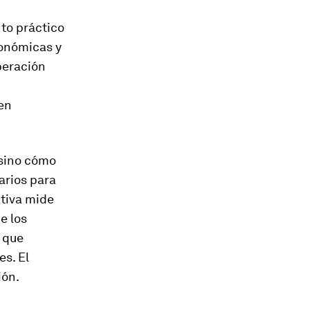
nto práctico
conómicas y
peración
en
 sino cómo
arios para
tiva mide
e los
s que
es. El
ión.