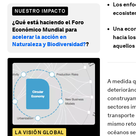
Los enfo
NUESTRO IMPACTO
ecosiste
¿Qué está haciendo el Foro
Una econo
Económico Mundial para
acelerar la acción en
hacia lo
Naturaleza y Biodiversidad?
?
aquellos
A medida q
deterioránd
construyam
sectores i
transporte 
mismo reto
océanos se 
LA VISIÓN GLOBAL