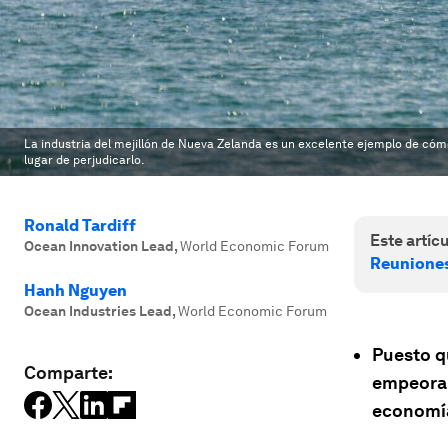
La industria del mejillón de Nueva Zelanda es un excelente ejemplo de có
lugar de perjudicarlo.
Ronald Tardiff
Este artícu
Ocean Innovation Lead
,
World Economic Forum
Reuniones
Hanh Nguyen
Ocean Industries Lead
,
World Economic Forum
Puesto q
Comparte:
empeoran
economía