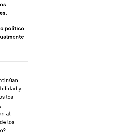
los
es.
o político
adualmente
ontinúan
bilidad y
os los
,
an al
de los
zo?