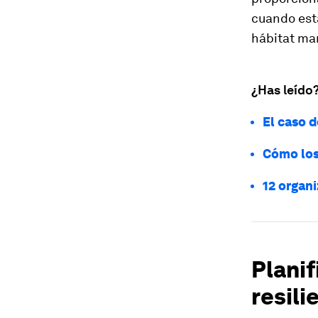
cuando est
hábitat mar
¿Has leído
El caso 
Cómo los
12 organ
Planif
resili