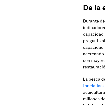
De la 
Durante déc
indicadores
capacidad e
pregunta si
capacidad d
acercando a
con mayores
restauració
La pesca de
toneladas 
acuicultur
millones de