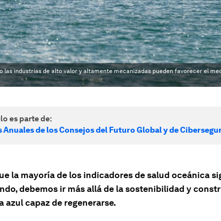
mo las industrias de alto valor y altamente mecanizadas pueden favorecer el me
lo es parte de:
 Anuales de los Consejos del Futuro Global y de Cibersegu
ue la mayoría de los indicadores de salud oceánica s
do, debemos ir más allá de la sostenibilidad y constr
 azul capaz de regenerarse.