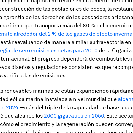
e la pesca de captura no reside en el aumento de la ext
reconstrucción de las poblaciones de peces, la restaur
la garantía de los derechos de los pescadores artesanal
 marítimo, que transporta más del 80 % del comercio 
emite alrededor del 2 % de los gases de efecto invern
está reevaluando de manera similar su trayectoria en
tegia de cero emisiones netas para 2050
de la Organiz
nternacional. El progreso dependerá de combustibles
uevos diseños y regulaciones consistentes que recomp
s verificadas de emisiones.
as renovables marinas se están expandiendo rápidame
dad eólica marina instalada a nivel mundial que
alcanz
 en 2024
—más del triple de la capacidad de hace una
vé que alcance los
2000 gigavatios en 2050
. Este secto
cómo el crecimiento y la regeneración pueden conver
ando energía baja en carbono, creando empleos en las 