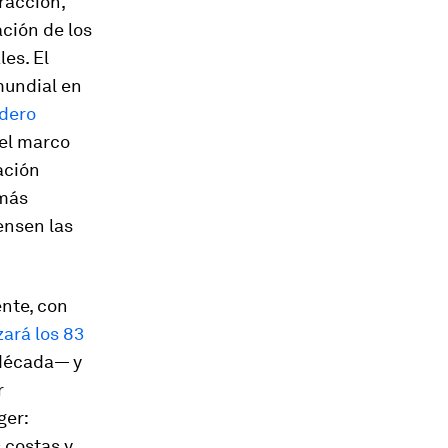
racción,
ación de los
es. El
mundial en
adero
 el marco
ación
 más
ensen las
nte, con
ará los 83
 década— y
r
ger:
costas y,