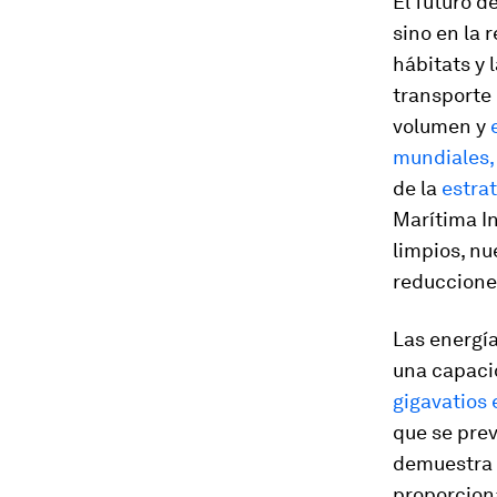
El futuro d
sino en la 
hábitats y 
transporte
volumen y
mundiales,
de la
estra
Marítima I
limpios, n
reduccione
Las energí
una capaci
gigavatios
que se pre
demuestra 
proporcion