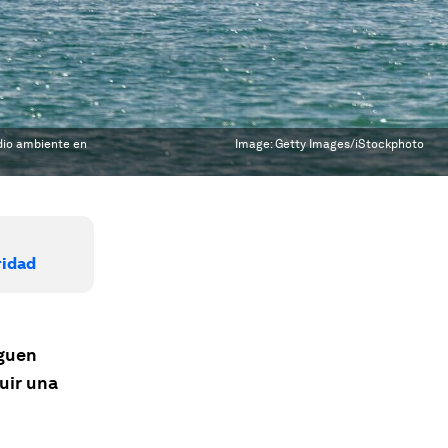
dio ambiente en
Image:
Getty Images/iStockphoto
ridad
iguen
uir una