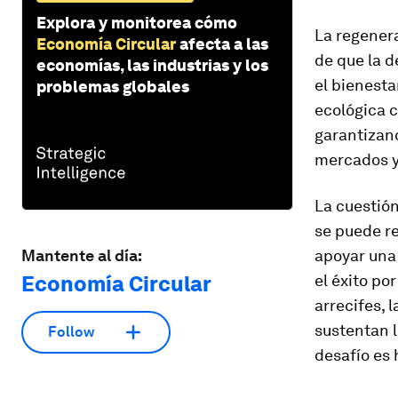
Explora y monitorea cómo
La regenera
Economía Circular
afecta a las
de que la 
economías, las industrias y los
el bienest
problemas globales
ecológica c
garantizan
mercados y
La cuestión
se puede re
Mantente al día:
apoyar una
Economía Circular
el éxito po
arrecifes, 
sustentan l
Follow
desafío es 