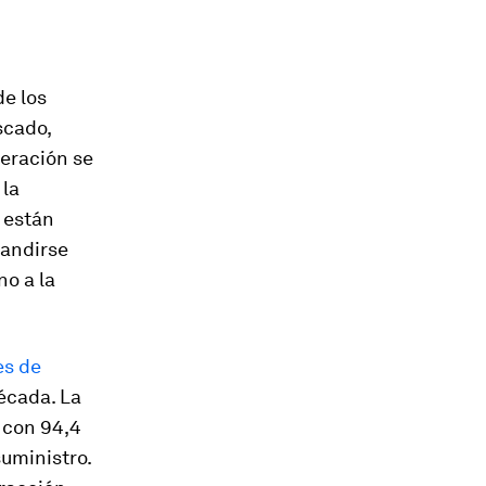
de los
scado,
neración se
 la
 están
pandirse
no a la
es de
écada. La
 con 94,4
suministro.