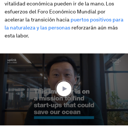
vitalidad económica pueden ir de la mano. Los
esfuerzos del Foro Económico Mundial por
acelerar la transición hacia
puertos positivos para
la naturaleza y las personas
reforzarán aún más
esta labor.
0
seconds
of
3
minutes,
17
seconds