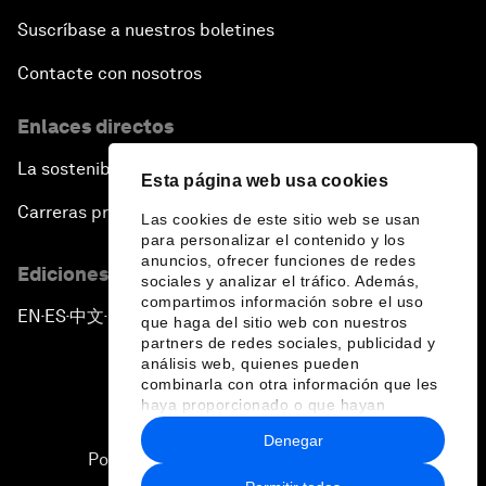
Suscríbase a nuestros boletines
Contacte con nosotros
Enlaces directos
La sostenibilidad en el Foro
Esta página web usa cookies
Carreras profesionales
Las cookies de este sitio web se usan
para personalizar el contenido y los
anuncios, ofrecer funciones de redes
Ediciones en otros idiomas
sociales y analizar el tráfico. Además,
compartimos información sobre el uso
EN
ES
中文
日本語
▪
▪
▪
que haga del sitio web con nuestros
partners de redes sociales, publicidad y
análisis web, quienes pueden
combinarla con otra información que les
haya proporcionado o que hayan
recopilado a partir del uso que haya
Denegar
hecho de sus servicios.
Política de privacidad y normas de uso