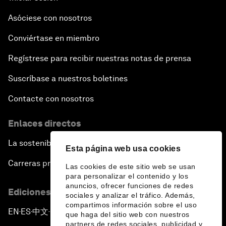
Asóciese con nosotros
Conviértase en miembro
Regístrese para recibir nuestras notas de prensa
Suscríbase a nuestros boletines
Contacte con nosotros
Enlaces directos
La sostenibilidad en el Foro
Esta página web usa cookies
Carreras profesionales
Las cookies de este sitio web se usan
para personalizar el contenido y los
anuncios, ofrecer funciones de redes
Ediciones en otros idiomas
sociales y analizar el tráfico. Además,
compartimos información sobre el uso
EN
ES
中文
日本語
▪
▪
▪
que haga del sitio web con nuestros
partners de redes sociales, publicidad y