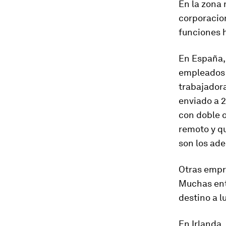
En la zona 
corporacion
funciones h
En España, 
empleados a
trabajadora
enviado a 2
con doble 
remoto y q
son los ad
Otras empr
Muchas ent
destino a l
En Irlanda,