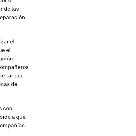
dor o
ando las
 reparación
zar el
ue el
lación
s compañeros
de tareas.
icas de
s con
bido a que
compañías.