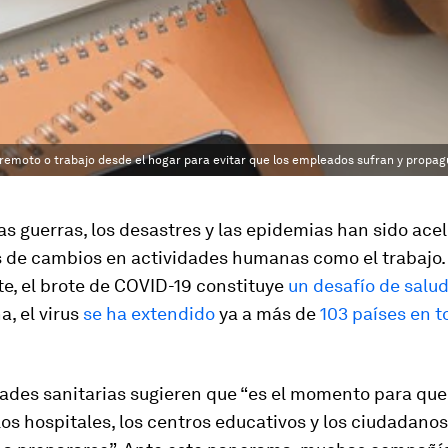
remoto o trabajo desde el hogar para evitar que los empleados sufran y propagu
 las guerras, los desastres y las epidemias han sido ace
 de cambios en actividades humanas como el trabajo.
e, el brote de COVID-19 constituye
un desafío de salud
, el virus
se ha extendido
ya a más de
103 países en t
ades sanitarias sugieren que “es el momento para que
os hospitales, los centros educativos y los ciudadanos