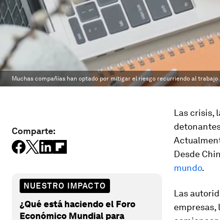
Muchas compañías han optado por mitigar el riesgo recurriendo al trabajo 
Las crisis,
detonantes
Comparte:
Actualment
Desde China
mundo
.
NUESTRO IMPACTO
Las autorid
¿Qué está haciendo el Foro
empresas, l
Económico Mundial para