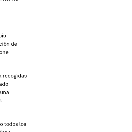
sis
ción de
pone
a recogidas
gado
 una
s
o todos los