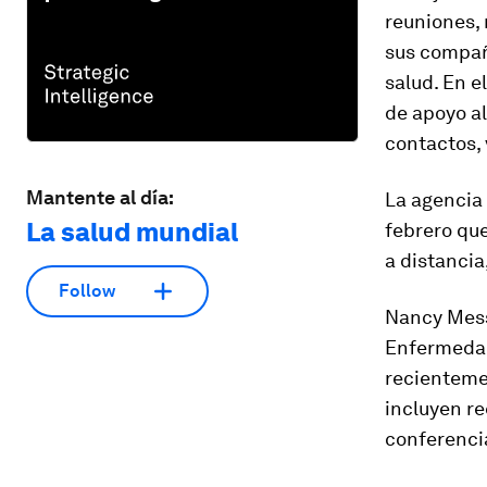
reuniones, 
sus compañ
salud. En e
de apoyo al
contactos,
Mantente al día:
La agencia
La salud mundial
febrero que
a distancia
Follow
Nancy Mess
Enfermedad
recienteme
incluyen r
conferencia