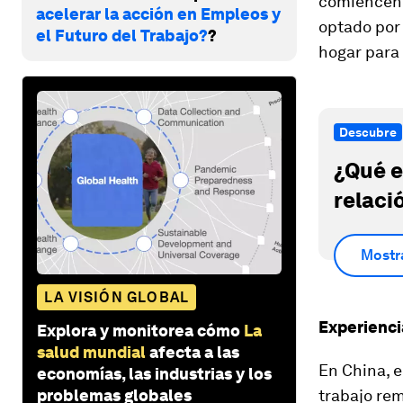
comiencen 
acelerar la acción en Empleos y
optado por 
el Futuro del Trabajo?
?
hogar para 
Descubre
¿Qué e
relaci
Mostr
LA VISIÓN GLOBAL
Experienci
Explora y monitorea cómo
La
salud mundial
afecta a las
En China, 
economías, las industrias y los
trabajo rem
problemas globales