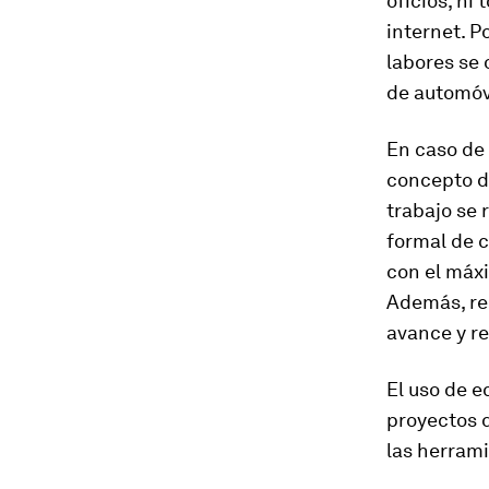
oficios, ni
internet. P
labores se 
de automóvi
En caso de 
concepto de
trabajo se 
formal de c
con el máxi
Además, re
avance y re
El uso de e
proyectos 
las herram