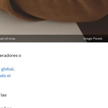
en el virus.
Image:
Pexels
leradores o
 global
.
odo el
 las