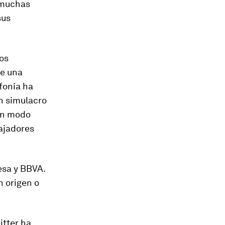
, muchas
sus
los
de una
fonía ha
n simulacro
 en modo
ajadores
esa y BBVA.
 origen o
itter ha