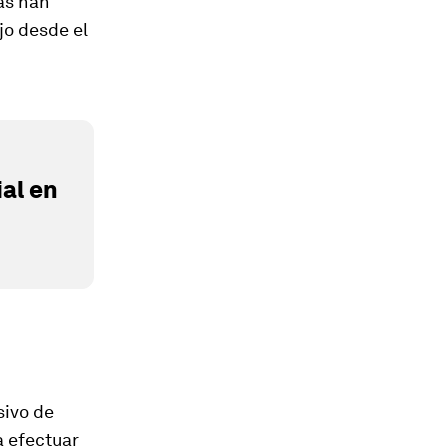
as han
jo desde el
al en
sivo de
a efectuar