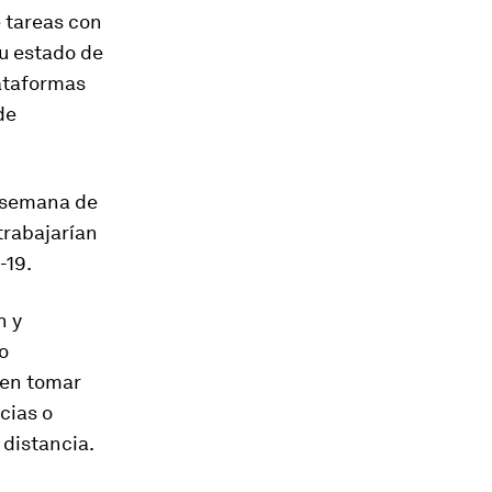
e tareas con
u estado de
lataformas
de
a semana de
trabajarían
-19.
n y
o
den tomar
cias o
 distancia.