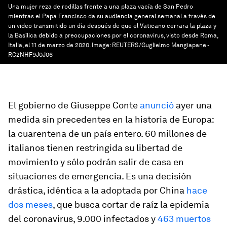
Una mujer reza de rodillas frente a una plaza vacía de San Pedro
mientras el Papa Francisco da su audiencia general semanal a través de
un video transmitido un día después de que el Vaticano cerrara la plaza y
la Basílica debido a preocupaciones por el coronavirus, visto desde Roma,
Italia, el 11 de marzo de 2020.
Image:
REUTERS/Guglielmo Mangiapane -
RC2NHF9J0J06
El gobierno de Giuseppe Conte
anunció
ayer una
medida sin precedentes en la historia de Europa:
la cuarentena de un país entero. 60 millones de
italianos tienen restringida su libertad de
movimiento y sólo podrán salir de casa en
situaciones de emergencia. Es una decisión
drástica, idéntica a la adoptada por China
hace
dos meses
, que busca cortar de raíz la epidemia
del coronavirus, 9.000 infectados y
463 muertos