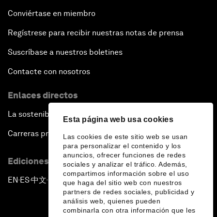
Conviértase en miembro
Regístrese para recibir nuestras notas de prensa
Suscríbase a nuestros boletines
Contacte con nosotros
Enlaces directos
La sostenibilidad en el Foro
Esta página web usa cookies
Carreras profesionales
Las cookies de este sitio web se usan
para personalizar el contenido y los
anuncios, ofrecer funciones de redes
Ediciones en otros idiomas
sociales y analizar el tráfico. Además,
compartimos información sobre el uso
EN
ES
中文
日本語
▪
▪
▪
que haga del sitio web con nuestros
partners de redes sociales, publicidad y
análisis web, quienes pueden
combinarla con otra información que les