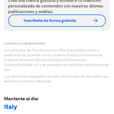
Crea una cuenta gratuita y accede a tu colección
personalizada de contenidos con nuestras últimas
publicaciones y análisis.
Inscríbete de forma gratuita
Licencia y republicación
Los artículos del Foro Económico Mundial pueden volver a
publicarse de acuerdo con la Licencia Pública Internacional
Creative Commons Reconocimiento-NoComercial-
SinObraDerivada 4.0, y de acuerdo con nuestras condiciones de
uso.
Las opiniones expresadas en este artículo son las del autor y no
del Foro Económico Mundial.
Mantente al día:
Italy