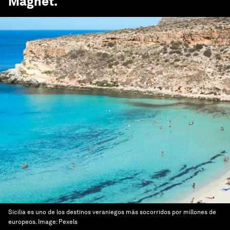
Magnet
.
Sicilia es uno de los destinos veraniegos más socorridos por millones de
europeos.
Image:
Pexels