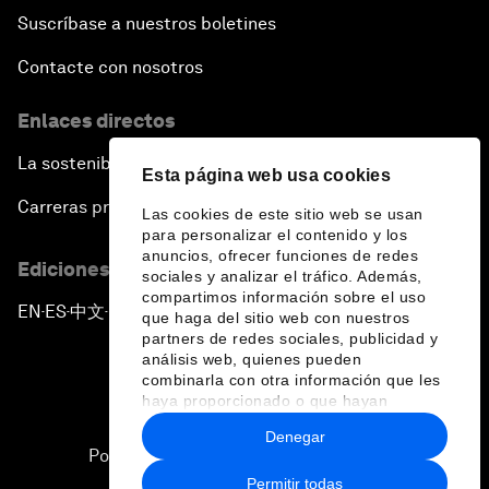
Suscríbase a nuestros boletines
Contacte con nosotros
Enlaces directos
La sostenibilidad en el Foro
Esta página web usa cookies
Carreras profesionales
Las cookies de este sitio web se usan
para personalizar el contenido y los
anuncios, ofrecer funciones de redes
Ediciones en otros idiomas
sociales y analizar el tráfico. Además,
compartimos información sobre el uso
EN
ES
中文
日本語
▪
▪
▪
que haga del sitio web con nuestros
partners de redes sociales, publicidad y
análisis web, quienes pueden
combinarla con otra información que les
haya proporcionado o que hayan
recopilado a partir del uso que haya
Denegar
hecho de sus servicios.
Política de privacidad y normas de uso
Permitir todas