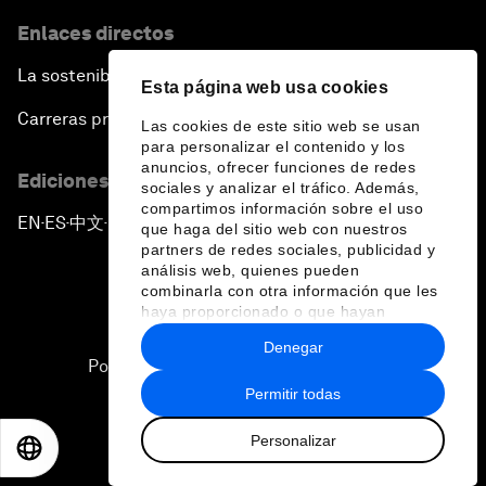
Enlaces directos
La sostenibilidad en el Foro
Esta página web usa cookies
Carreras profesionales
Las cookies de este sitio web se usan
para personalizar el contenido y los
anuncios, ofrecer funciones de redes
Ediciones en otros idiomas
sociales y analizar el tráfico. Además,
compartimos información sobre el uso
EN
ES
中文
日本語
▪
▪
▪
que haga del sitio web con nuestros
partners de redes sociales, publicidad y
análisis web, quienes pueden
combinarla con otra información que les
haya proporcionado o que hayan
recopilado a partir del uso que haya
Denegar
hecho de sus servicios.
Política de privacidad y normas de uso
Permitir todas
Sitemap
Personalizar
©
2026
Foro Económico Mundial
EN
ES
中文
日本語