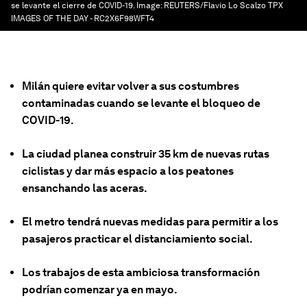
se levante el cierre de COVID-19.
Image:
REUTERS/Flavio Lo Scalzo TPX
IMAGES OF THE DAY - RC2X6F98WFT4
Milán quiere evitar volver a sus costumbres
contaminadas cuando se levante el bloqueo de
COVID-19.
La ciudad planea construir 35 km de nuevas rutas
ciclistas y dar más espacio a los peatones
ensanchando las aceras.
El metro tendrá nuevas medidas para permitir a los
pasajeros practicar el distanciamiento social.
Los trabajos de esta ambiciosa transformación
podrían comenzar ya en mayo.