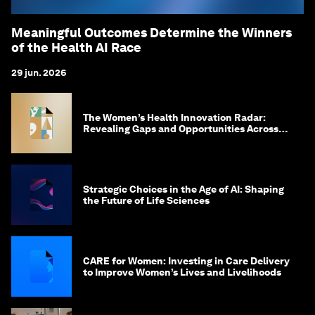
Meaningful Outcomes Determine the Winners
of the Health AI Race
29 jun. 2026
The Women’s Health Innovation Radar:
Revealing Gaps and Opportunities Across
the Science-to-Patient Journey
Strategic Choices in the Age of AI: Shaping
the Future of Life Sciences
CARE for Women: Investing in Care Delivery
to Improve Women’s Lives and Livelihoods