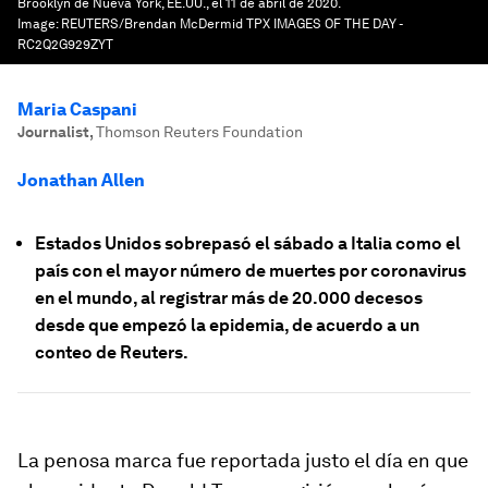
Brooklyn de Nueva York, EE.UU., el 11 de abril de 2020.
Image:
REUTERS/Brendan McDermid TPX IMAGES OF THE DAY -
RC2Q2G929ZYT
Maria Caspani
Journalist
,
Thomson Reuters Foundation
Jonathan Allen
Estados Unidos sobrepasó el sábado a Italia como el
país con el mayor número de muertes por coronavirus
en el mundo, al registrar más de 20.000 decesos
desde que empezó la epidemia, de acuerdo a un
conteo de Reuters.
La penosa marca fue reportada justo el día en que