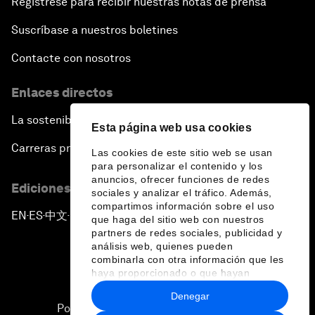
Regístrese para recibir nuestras notas de prensa
Suscríbase a nuestros boletines
Contacte con nosotros
Enlaces directos
La sostenibilidad en el Foro
Esta página web usa cookies
Carreras profesionales
Las cookies de este sitio web se usan
para personalizar el contenido y los
anuncios, ofrecer funciones de redes
Ediciones en otros idiomas
sociales y analizar el tráfico. Además,
compartimos información sobre el uso
EN
ES
中文
日本語
▪
▪
▪
que haga del sitio web con nuestros
partners de redes sociales, publicidad y
análisis web, quienes pueden
combinarla con otra información que les
haya proporcionado o que hayan
recopilado a partir del uso que haya
Denegar
hecho de sus servicios.
Política de privacidad y normas de uso