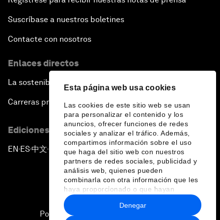
Suscríbase a nuestros boletines
Contacte con nosotros
Enlaces directos
La sostenibilidad en el Foro
Esta página web usa cookies
Carreras profesionales
Las cookies de este sitio web se usan
para personalizar el contenido y los
anuncios, ofrecer funciones de redes
Ediciones en otros idiomas
sociales y analizar el tráfico. Además,
compartimos información sobre el uso
EN
ES
中文
日本語
▪
▪
▪
que haga del sitio web con nuestros
partners de redes sociales, publicidad y
análisis web, quienes pueden
combinarla con otra información que les
haya proporcionado o que hayan
recopilado a partir del uso que haya
Denegar
hecho de sus servicios.
Política de privacidad y normas de uso