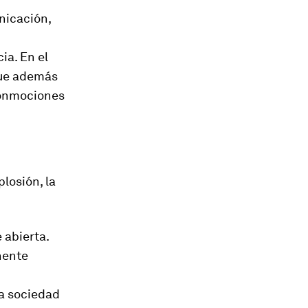
nicación,
ia. En el
que además
 conmociones
plosión, la
 abierta.
nente
la sociedad