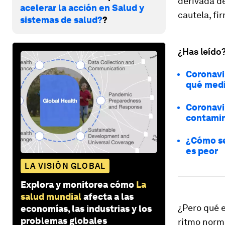
derivada de
acelerar la acción en Salud y
cautela, fi
sistemas de salud?
?
¿Has leído
Coronavir
qué medi
Coronavi
contamina
¿Cómo se
es peor
LA VISIÓN GLOBAL
Explora y monitorea cómo
La
salud mundial
afecta a las
¿Pero qué 
economías, las industrias y los
problemas globales
ritmo norm