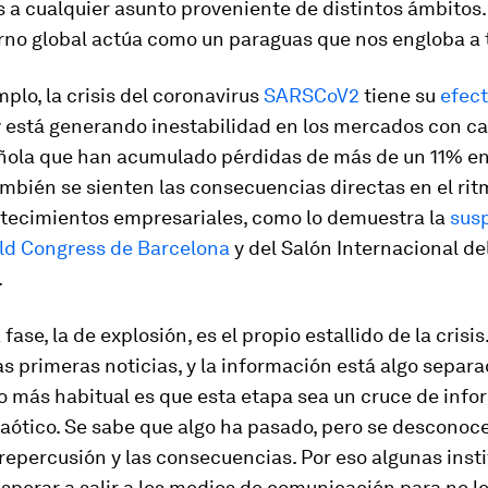
a cualquier asunto proveniente de distintos ámbitos.
no global actúa como un paraguas que nos engloba a 
mplo, la crisis del coronavirus
SARSCoV2
tiene su
efect
 está generando inestabilidad en los mercados con ca
ñola que han acumulado pérdidas de más de un 11% en
mbién se sienten las consecuencias directas en el ri
ntecimientos empresariales, como lo demuestra la
sus
ld Congress de Barcelona
y del Salón Internacional de
.
ase, la de explosión, es el propio estallido de la crisis
s primeras noticias, y la información está algo separa
o más habitual es que esta etapa sea un cruce de inf
aótico. Se sabe que algo ha pasado, pero se desconoce
 repercusión y las consecuencias. Por eso algunas inst
sperar a salir a los medios de comunicación para no l