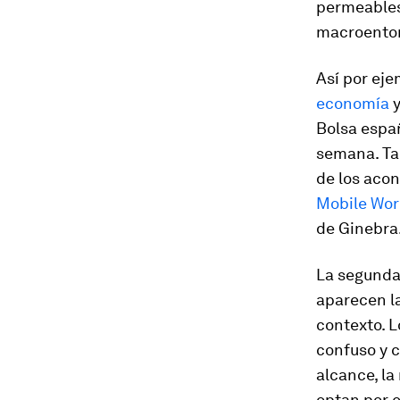
permeables 
macroentor
Así por eje
economía
y
Bolsa espa
semana. Ta
de los aco
Mobile Wor
de Ginebra
La segunda f
aparecen la
contexto. L
confuso y c
alcance, la
optan por e