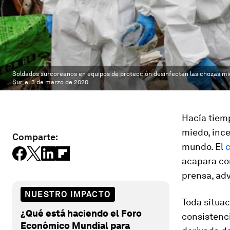
Soldados surcoreanos en equipos de protección desinfectan las chozas mie
Sur, el 3 de marzo de 2020.
Hacía tiemp
miedo, inc
Comparte:
mundo. El
c
acapara con
prensa, adv
NUESTRO IMPACTO
Toda situac
¿Qué está haciendo el Foro
consistenc
Económico Mundial para