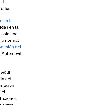
 El
todos.
o en la
ídas en la
 solo una
tmo normal
pensión del
l Automóvil
. Aquí
da del
ormación
 el
ituciones
evantar