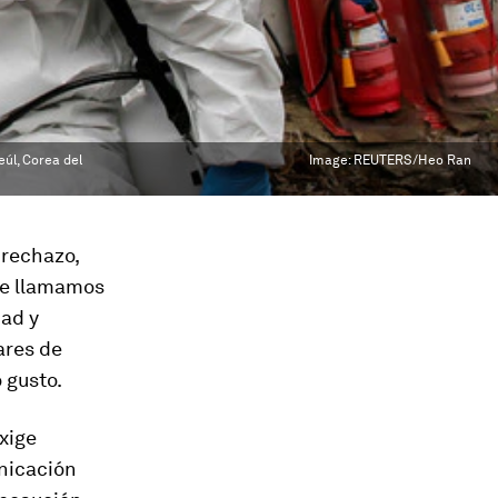
úl, Corea del
Image:
REUTERS/Heo Ran
 rechazo,
ue llamamos
dad y
ares de
 gusto.
xige
unicación