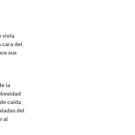
 vista
a cara del
oce sus
de la
obesidad
 de caída
aladas del
e al