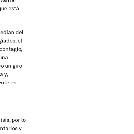
que está
cedían del
giados, el
contagio,
 una
io un giro
 y,
ente en
sis, por lo
ntarios y