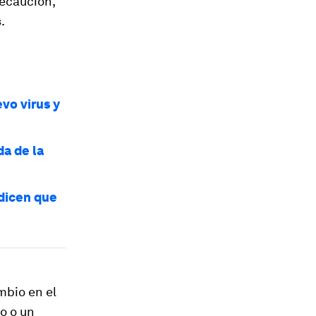
recaución,
.
vo virus y
a de la
dicen que
mbio en el
o o un