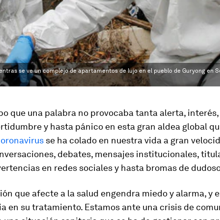
ntras se ve un complejo de apartamentos de lujo en el pueblo de Guryong en Se
o que una palabra no provocaba tanta alerta, interés,
ertidumbre y hasta pánico en esta gran aldea global q
oronavirus
se ha colado en nuestra vida a gran veloci
versaciones, debates, mensajes institucionales, titul
ertencias en redes sociales y hasta bromas de dudoso
ión que afecte a la salud engendra miedo y alarma, y e
ia en su tratamiento. Estamos ante una crisis de com