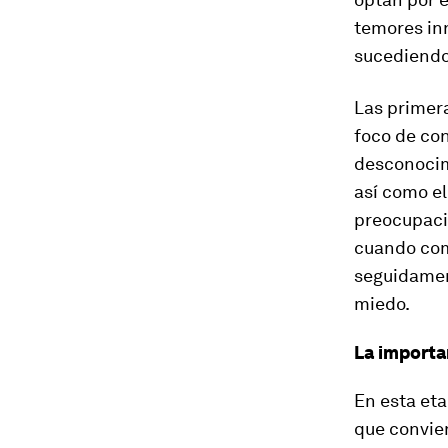
temores inn
sucediendo
Las primera
foco de con
desconocim
así como el
preocupació
cuando com
seguidamen
miedo.
La importa
En esta eta
que convien