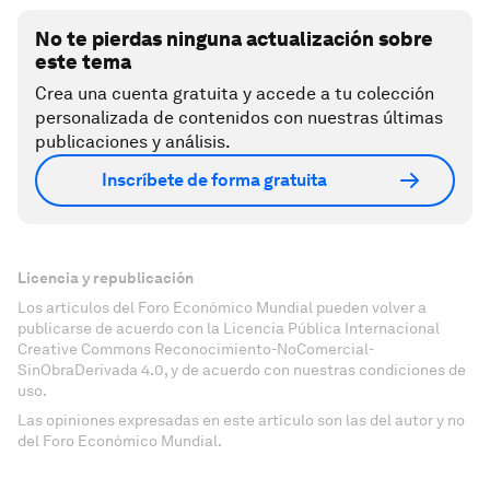
No te pierdas ninguna actualización sobre
este tema
Crea una cuenta gratuita y accede a tu colección
personalizada de contenidos con nuestras últimas
publicaciones y análisis.
Inscríbete de forma gratuita
Licencia y republicación
Los artículos del Foro Económico Mundial pueden volver a
publicarse de acuerdo con la Licencia Pública Internacional
Creative Commons Reconocimiento-NoComercial-
SinObraDerivada 4.0, y de acuerdo con nuestras condiciones de
uso.
Las opiniones expresadas en este artículo son las del autor y no
del Foro Económico Mundial.