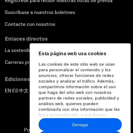
Regístrese para recibir nuestras notas de prensa
Suscríbase a nuestros boletines
Contacte con nosotros
Enlaces directos
La sostenibilidad en el Foro
Esta página web usa cookies
Carreras profesionales
Las cookies de este sitio web se usan
para personalizar el contenido y los
anuncios, ofrecer funciones de redes
Ediciones en otros idiomas
sociales y analizar el tráfico. Además,
compartimos información sobre el uso
EN
ES
中文
日本語
▪
▪
▪
que haga del sitio web con nuestros
partners de redes sociales, publicidad y
análisis web, quienes pueden
combinarla con otra información que les
haya proporcionado o que hayan
recopilado a partir del uso que haya
Denegar
hecho de sus servicios.
Política de privacidad y normas de uso