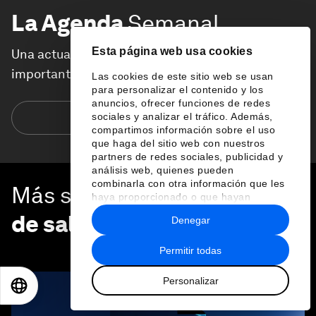
La Agenda
Semanal
Esta página web usa cookies
Una actualización semanal de los temas más
importantes de la agenda global
Las cookies de este sitio web se usan
para personalizar el contenido y los
anuncios, ofrecer funciones de redes
sociales y analizar el tráfico. Además,
Suscríbete hoy
compartimos información sobre el uso
que haga del sitio web con nuestros
partners de redes sociales, publicidad y
análisis web, quienes pueden
combinarla con otra información que les
Más sobre
Salud y sistemas
haya proporcionado o que hayan
recopilado a partir del uso que haya
de salud
Denegar
hecho de sus servicios.
VER TODO
Permitir todas
Personalizar
EN
ES
中文
日本語