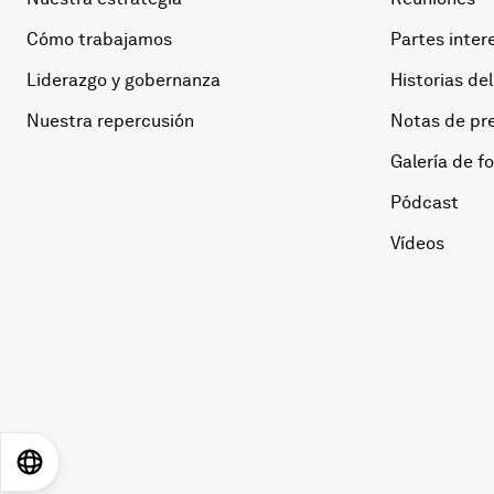
Cómo trabajamos
Partes inter
Liderazgo y gobernanza
Historias del
Nuestra repercusión
Notas de pr
Galería de f
Pódcast
Vídeos
EN
ES
中文
日本語