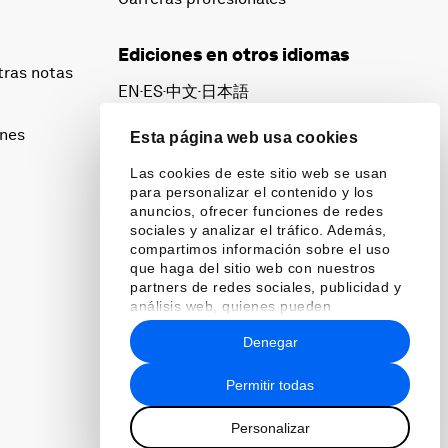
Ediciones en otros idiomas
tras notas
EN
ES
中文
日本語
▪
▪
▪
ines
Esta página web usa cookies
Las cookies de este sitio web se usan
para personalizar el contenido y los
anuncios, ofrecer funciones de redes
sociales y analizar el tráfico. Además,
compartimos información sobre el uso
que haga del sitio web con nuestros
partners de redes sociales, publicidad y
análisis web, quienes pueden
combinarla con otra información que les
Denegar
haya proporcionado o que hayan
recopilado a partir del uso que haya
hecho de sus servicios.
Permitir todas
Personalizar