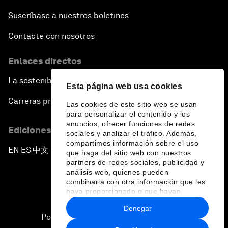
Suscríbase a nuestros boletines
Contacte con nosotros
Enlaces directos
La sostenibilidad en el Foro
Esta página web usa cookies
Carreras profesionales
Las cookies de este sitio web se usan
para personalizar el contenido y los
anuncios, ofrecer funciones de redes
Ediciones en otros idiomas
sociales y analizar el tráfico. Además,
compartimos información sobre el uso
EN
ES
中文
日本語
▪
▪
▪
que haga del sitio web con nuestros
partners de redes sociales, publicidad y
análisis web, quienes pueden
combinarla con otra información que les
haya proporcionado o que hayan
recopilado a partir del uso que haya
Denegar
hecho de sus servicios.
Política de privacidad y normas de uso