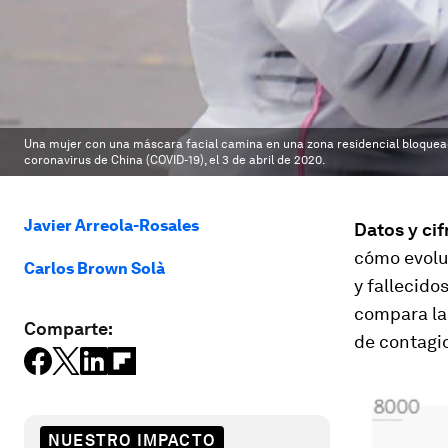
Una mujer con una máscara facial camina en una zona residencial bloquead
coronavirus de China (COVID-19), el 3 de abril de 2020.
Javier Arreola-Rosales
Datos y cif
cómo evolu
Carlos Brown Solà
y fallecido
compara la
Comparte:
de contagio
NUESTRO IMPACTO