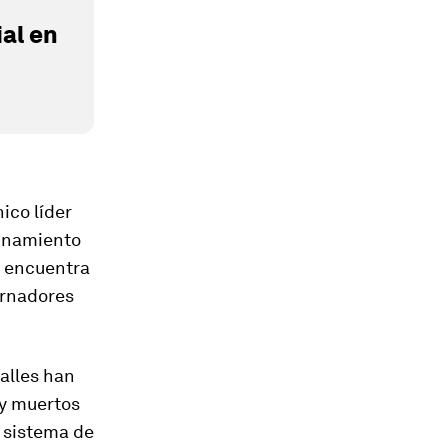
al en
nico líder
finamiento
e encuentra
bernadores
calles han
 y muertos
l sistema de