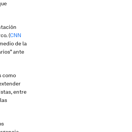
que
tación
co. (
CNN
 medio de la
rios” ante
s como
 extender
stas, entre
las
os
ergencia