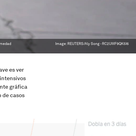
ermedad
Image:
REUTERS/Aly Song - RC2UWF9QK5I6
ave es ver
intensivos
nte gráfica
o de casos