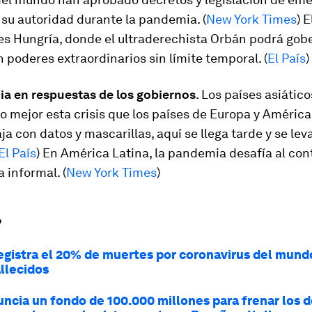
su autoridad durante la pandemia. (
New York Times
) 
es Hungría, donde el ultraderechista Orbán podrá gob
 poderes extraordinarios sin límite temporal. (
El País
)
ia en respuestas de los gobiernos
. Los países asiátic
 mejor esta crisis que los países de Europa y América
baja con datos y mascarillas, aquí se llega tarde y se le
El País
) En América Latina, la pandemia desafía al con
 informal. (
New York Times
)
?
egistra el 20% de muertes por coronavirus del mund
allecidos
uncia un fondo de 100.000 millones para frenar los 