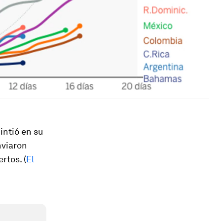
intió en su
nviaron
rtos. (
El