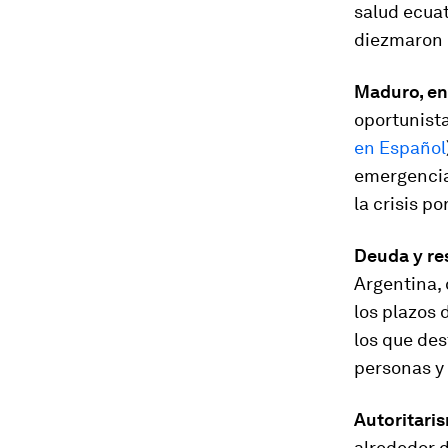
salud ecuat
diezmaron l
Maduro, ent
oportunista
en Español
emergencia
la crisis po
Deuda y re
Argentina,
los plazos 
los que des
personas y 
Autoritari
alrededor 