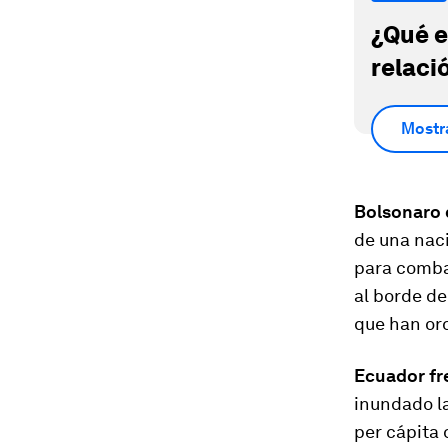
¿Qué e
relaci
Mostr
Bolsonaro 
de una nac
para combat
al borde de
que han or
Ecuador fr
inundado l
per cápita 