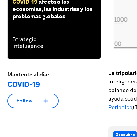
COVID-19
afecta a las
economías, las industrias y los
problemas globales
La tripola
Mantente al día:
inteligenci
COVID-19
balance de 
ayuda solid
Follow
Periódico
)
Descubre