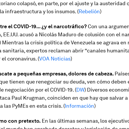
oriano colapsó, en parte, por el ajuste y la austeridad 
a infraestructura y los insumos. (
Rebelión
)
re el COVID-19... ¿y el narcotráfico?
Con una argumen
, EE.UU. acusó a Nicolás Maduro de colusión con el nar
) Mientras la crisis política de Venezuela se agrava en
 sanitaria, expertos reclaman abrir “canales humanita
r el coronavirus. (
VOA Noticias
)
scate a pequeñas empresas, dolores de cabeza.
Paíse
 que tienen que renegociar su deuda, ven cómo deben
de negociación por el COVID-19. (
DW
) Diversos economi
taca Paul Krugman, coinciden en que hay que salvar a 
a las PyMEs en esta crisis. (
Información
)
smo con pretexto.
En las últimas semanas, los ejecutiv
del mundo han aprobado decretos y legislación de em