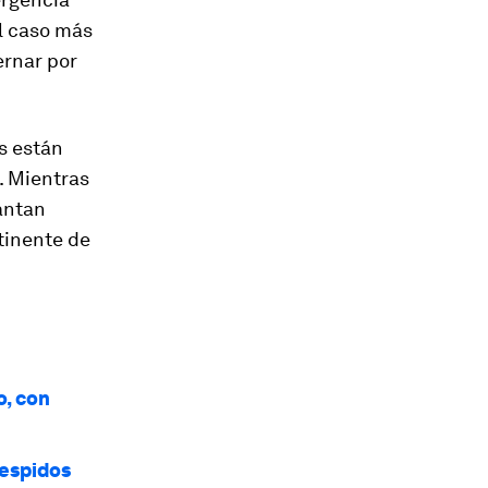
El caso más
ernar por
os están
. Mientras
vantan
tinente de
o, con
despidos