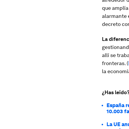
que amplía 
alarmante 
decreto con
La diferenc
gestionando
allí se tra
fronteras. (
la economía
¿Has leído
España r
10.003 f
La UE an