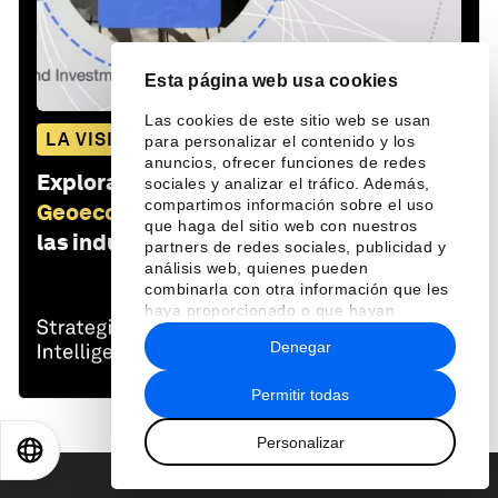
Esta página web usa cookies
Las cookies de este sitio web se usan
LA VISIÓN GLOBAL
para personalizar el contenido y los
anuncios, ofrecer funciones de redes
Explora y monitorea cómo
sociales y analizar el tráfico. Además,
compartimos información sobre el uso
Geoeconomía
afecta a las economías,
que haga del sitio web con nuestros
las industrias y los problemas globales
partners de redes sociales, publicidad y
análisis web, quienes pueden
combinarla con otra información que les
haya proporcionado o que hayan
recopilado a partir del uso que haya
Denegar
hecho de sus servicios.
Permitir todas
Personalizar
EN
ES
中文
日本語