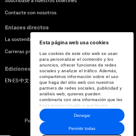
Suscríbase a nuestros boletines
Contacte con nosotros
Enlaces directos
La sostenibilidad en el Foro
Esta página web usa cookies
Carreras profesionales
Las cookies de este sitio web se usan
para personalizar el contenido y los
anuncios, ofrecer funciones de redes
Ediciones en otros idiomas
sociales y analizar el tráfico. Además,
compartimos información sobre el uso
EN
ES
中文
日本語
▪
▪
▪
que haga del sitio web con nuestros
partners de redes sociales, publicidad y
análisis web, quienes pueden
combinarla con otra información que les
haya proporcionado o que hayan
recopilado a partir del uso que haya
Denegar
hecho de sus servicios.
Política de privacidad y normas de uso
Permitir todas
Sitemap