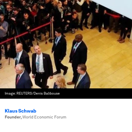
Image:
REUTERS/Denis Balibouse
Klaus Schwab
Founder
,
World Economic Forum