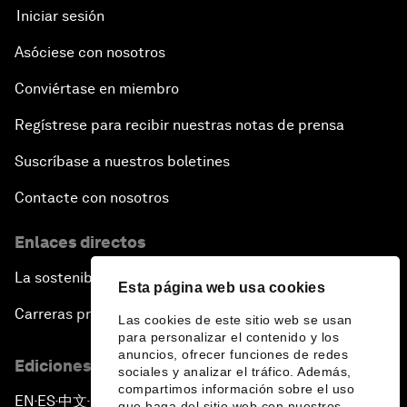
Iniciar sesión
Asóciese con nosotros
Conviértase en miembro
Regístrese para recibir nuestras notas de prensa
Suscríbase a nuestros boletines
Contacte con nosotros
Enlaces directos
La sostenibilidad en el Foro
Esta página web usa cookies
Carreras profesionales
Las cookies de este sitio web se usan
para personalizar el contenido y los
anuncios, ofrecer funciones de redes
Ediciones en otros idiomas
sociales y analizar el tráfico. Además,
compartimos información sobre el uso
EN
ES
中文
日本語
▪
▪
▪
que haga del sitio web con nuestros