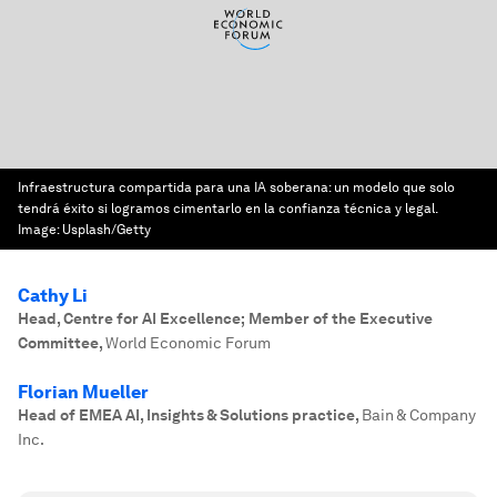
Infraestructura compartida para una IA soberana: un modelo que solo
tendrá éxito si logramos cimentarlo en la confianza técnica y legal.
Image:
Usplash/Getty
Cathy Li
Head, Centre for AI Excellence; Member of the Executive
Committee
,
World Economic Forum
Florian Mueller
Head of EMEA AI, Insights & Solutions practice
,
Bain & Company
Inc.