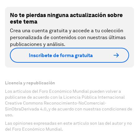
No te pierdas ninguna actualización sobre
este tema
Crea una cuenta gratuita y accede a tu colección
personalizada de contenidos con nuestras últimas
publicaciones y análisis.
Inscríbete de forma gratuita
Licencia y republicación
Los artículos del Foro Económico Mundial pueden volver a
publicarse de acuerdo con la Licencia Pública Internacional
Creative Commons Reconocimiento-NoComercial-
SinObraDerivada 4.0, y de acuerdo con nuestras condiciones de
uso.
Las opiniones expresadas en este artículo son las del autor y no
del Foro Económico Mundial.