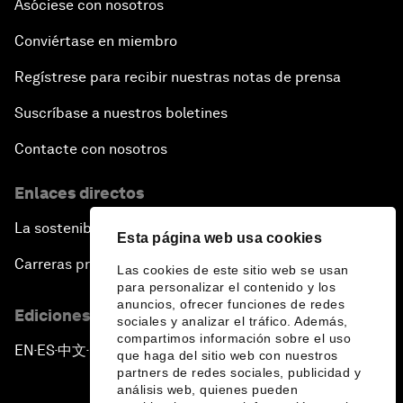
Asóciese con nosotros
Conviértase en miembro
Regístrese para recibir nuestras notas de prensa
Suscríbase a nuestros boletines
Contacte con nosotros
Enlaces directos
La sostenibilidad en el Foro
Esta página web usa cookies
Carreras profesionales
Las cookies de este sitio web se usan
para personalizar el contenido y los
anuncios, ofrecer funciones de redes
Ediciones en otros idiomas
sociales y analizar el tráfico. Además,
compartimos información sobre el uso
EN
ES
中文
日本語
▪
▪
▪
que haga del sitio web con nuestros
partners de redes sociales, publicidad y
análisis web, quienes pueden