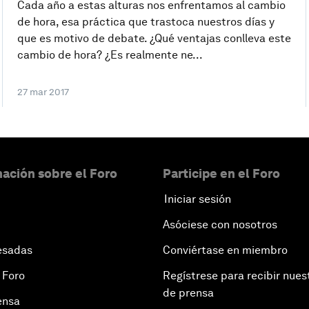
Cada año a estas alturas nos enfrentamos al cambio
de hora, esa práctica que trastoca nuestros días y
que es motivo de debate. ¿Qué ventajas conlleva este
cambio de hora? ¿Es realmente ne...
27 mar 2017
ación sobre el Foro
Participe en el Foro
Iniciar sesión
Asóciese con nosotros
esadas
Conviértase en miembro
 Foro
Regístrese para recibir nues
de prensa
ensa