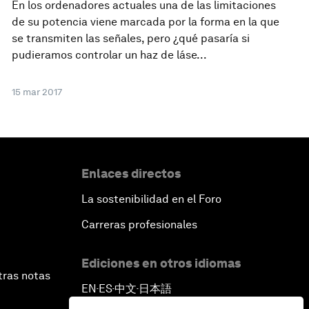
En los ordenadores actuales una de las limitaciones
de su potencia viene marcada por la forma en la que
se transmiten las señales, pero ¿qué pasaría si
pudieramos controlar un haz de láse...
15 mar 2017
Enlaces directos
La sostenibilidad en el Foro
Carreras profesionales
Ediciones en otros idiomas
tras notas
EN
ES
中文
日本語
▪
▪
▪