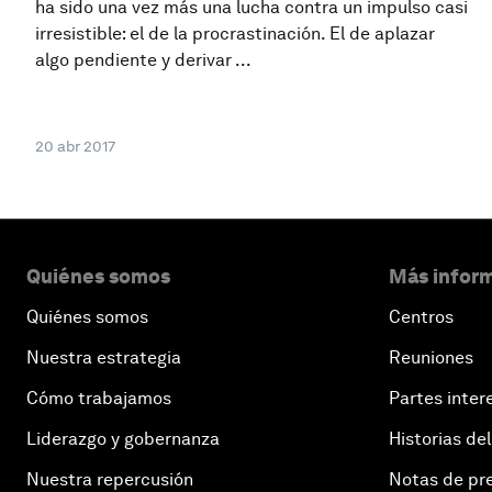
ha sido una vez más una lucha contra un impulso casi
irresistible: el de la procrastinación. El de aplazar
algo pendiente y derivar ...
20 abr 2017
Quiénes somos
Más inform
Quiénes somos
Centros
Nuestra estrategia
Reuniones
Cómo trabajamos
Partes inter
Liderazgo y gobernanza
Historias del
Nuestra repercusión
Notas de pr