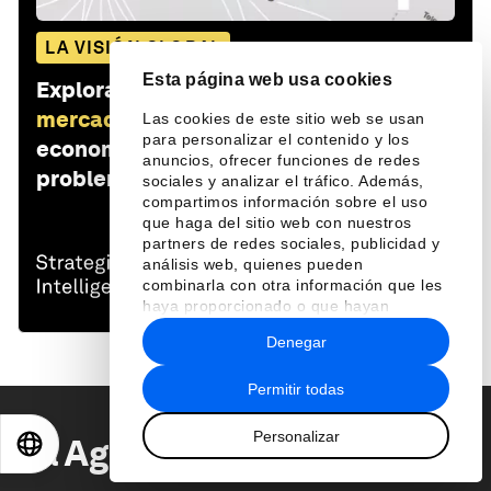
LA VISIÓN GLOBAL
Esta página web usa cookies
Explora y monitorea cómo
Banca y
mercados de capitales
afecta a las
Las cookies de este sitio web se usan
para personalizar el contenido y los
economías, las industrias y los
anuncios, ofrecer funciones de redes
problemas globales
sociales y analizar el tráfico. Además,
compartimos información sobre el uso
que haga del sitio web con nuestros
partners de redes sociales, publicidad y
análisis web, quienes pueden
combinarla con otra información que les
haya proporcionado o que hayan
recopilado a partir del uso que haya
Denegar
hecho de sus servicios.
Permitir todas
Personalizar
La Agenda
Semanal
EN
ES
中文
日本語