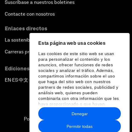
Suscríbase a nuestros boletines
Contacte con nosotros
Enlaces directos
La sostenibilidad en el Foro
Esta página web usa cookies
Carreras profesionales
Las cookies de este sitio web se usan
para personalizar el contenido y los
anuncios, ofrecer funciones de redes
Ediciones en otros idiomas
sociales y analizar el tráfico. Además,
compartimos información sobre el uso
EN
ES
中文
日本語
▪
▪
▪
que haga del sitio web con nuestros
partners de redes sociales, publicidad y
análisis web, quienes pueden
combinarla con otra información que les
haya proporcionado o que hayan
recopilado a partir del uso que haya
Denegar
hecho de sus servicios.
Política de privacidad y normas de uso
Permitir todas
Sitemap